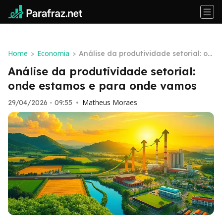
Home
Economia
>
>
Análise da produtividade setorial: on
de estamos e para onde vamos
Análise da produtividade setorial:
onde estamos e para onde vamos
Matheus Moraes
29/04/2026 - 09:55
•