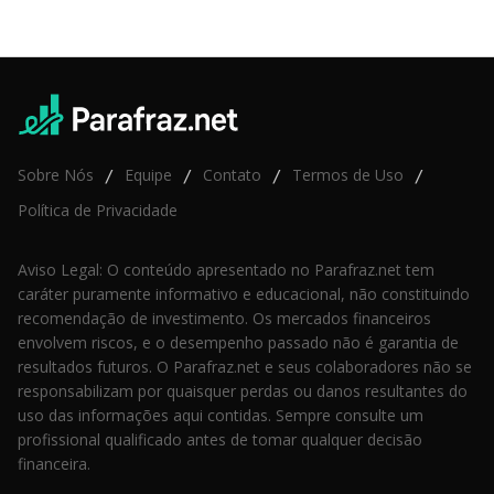
Sobre Nós
Equipe
Contato
Termos de Uso
/
/
/
/
Política de Privacidade
Aviso Legal: O conteúdo apresentado no Parafraz.net tem
caráter puramente informativo e educacional, não constituindo
recomendação de investimento. Os mercados financeiros
envolvem riscos, e o desempenho passado não é garantia de
resultados futuros. O Parafraz.net e seus colaboradores não se
responsabilizam por quaisquer perdas ou danos resultantes do
uso das informações aqui contidas. Sempre consulte um
profissional qualificado antes de tomar qualquer decisão
financeira.