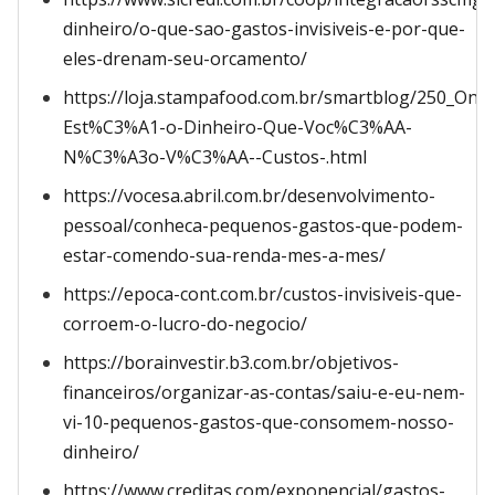
dinheiro/o-que-sao-gastos-invisiveis-e-por-que-
eles-drenam-seu-orcamento/
https://loja.stampafood.com.br/smartblog/250_Ond
Est%C3%A1-o-Dinheiro-Que-Voc%C3%AA-
N%C3%A3o-V%C3%AA--Custos-.html
https://vocesa.abril.com.br/desenvolvimento-
pessoal/conheca-pequenos-gastos-que-podem-
estar-comendo-sua-renda-mes-a-mes/
https://epoca-cont.com.br/custos-invisiveis-que-
corroem-o-lucro-do-negocio/
https://borainvestir.b3.com.br/objetivos-
financeiros/organizar-as-contas/saiu-e-eu-nem-
vi-10-pequenos-gastos-que-consomem-nosso-
dinheiro/
https://www.creditas.com/exponencial/gastos-