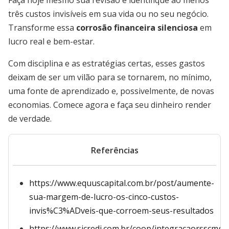
Faça hoje mesmo sua revisão e identifique ao menos
três custos invisíveis em sua vida ou no seu negócio.
Transforme essa
corrosão financeira silenciosa
em
lucro real e bem-estar.
Com disciplina e as estratégias certas, esses gastos
deixam de ser um vilão para se tornarem, no mínimo,
uma fonte de aprendizado e, possivelmente, de novas
economias. Comece agora e faça seu dinheiro render
de verdade.
Referências
https://www.equuscapital.com.br/post/aumente-
sua-margem-de-lucro-os-cinco-custos-
invis%C3%ADveis-que-corroem-seus-resultados
https://www.sicredi.com.br/coop/integracaorsscmg/n