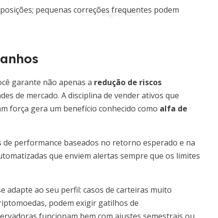
 posições; pequenas correções frequentes podem
ganhos
você garante não apenas a
redução de riscos
es de mercado. A disciplina de vender ativos que
ram força gera um benefício conhecido como
alfa de
es de performance baseados no retorno esperado e na
 automatizadas que enviem alertas sempre que os limites
 adapte ao seu perfil: casos de carteiras muito
riptomoedas, podem exigir gatilhos de
servadoras funcionam bem com ajustes semestrais ou