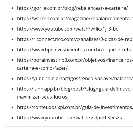
https://gorila.com.br/blog/rebalancear-a-carteira/
https://warren.com.br/magazine/rebalanceamento-
https://www.youtube.com/watch?v=licx1j_3-bc
https://riconnect.rico.com.vc/analises/3-dicas-de-r
https://www.bpdinvestimentos.com.br/o-que-e-reba
https://borainvestir.b3.com.br/objetivos-financeir
carteira-e-como-fazer/
https://yubb.com.br/artigos/renda-variavel/balan
https://lunn.app.br/blog/post/?slug=guia-definitiv
maximizar-seus-lucros
https://conteudos.xpi.com.br/guia-de-investimento
https://www.youtube.com/watch?v=IprkLSJVsXs