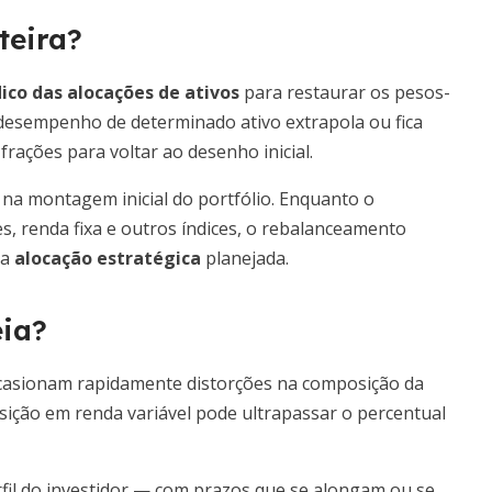
teira?
ico das alocações de ativos
para restaurar os pesos-
 desempenho de determinado ativo extrapola ou fica
rações para voltar ao desenho inicial.
 na montagem inicial do portfólio. Enquanto o
s, renda fixa e outros índices, o rebalanceamento
 a
alocação estratégica
planejada.
eia?
 ocasionam rapidamente distorções na composição da
sição em renda variável pode ultrapassar o percentual
rfil do investidor — com prazos que se alongam ou se