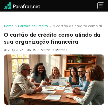
Home
Cartões de Crédito
>
>
O cartão de crédito como ali
ado da sua organização fina
O cartão de crédito como aliado da
nceira
sua organização financeira
Matheus Moraes
01/04/2026 - 03:06
•