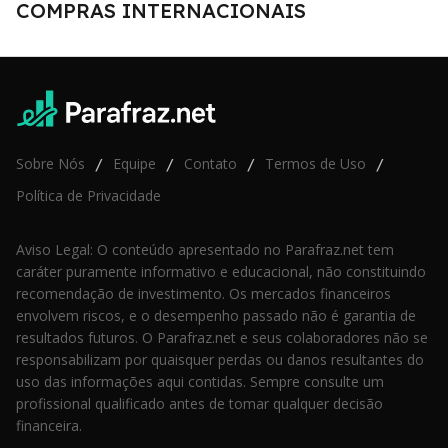
COMPRAS INTERNACIONAIS
Sobre Nós
Equipe
Contato
Termos de Uso
/
/
/
/
Política de Privacidade
Aviso Legal: O conteúdo apresentado no Parafraz.net tem
caráter puramente informativo e educacional, não constituindo
recomendação de investimento. Os mercados financeiros
envolvem riscos, e o desempenho passado não é garantia de
resultados futuros. O Parafraz.net e seus colaboradores não se
responsabilizam por quaisquer perdas ou danos resultantes do
uso das informações aqui contidas. Sempre consulte um
profissional qualificado antes de tomar qualquer decisão
financeira.