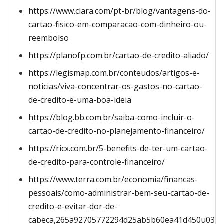
https://www.clara.com/pt-br/blog/vantagens-do-
cartao-fisico-em-comparacao-com-dinheiro-ou-
reembolso
https://planofp.com.br/cartao-de-credito-aliado/
https://legismap.com.br/conteudos/artigos-e-
noticias/viva-concentrar-os-gastos-no-cartao-
de-credito-e-uma-boa-ideia
https://blog.bb.com.br/saiba-como-incluir-o-
cartao-de-credito-no-planejamento-financeiro/
https://ricx.com.br/5-benefits-de-ter-um-cartao-
de-credito-para-controle-financeiro/
https://www.terra.com.br/economia/financas-
pessoais/como-administrar-bem-seu-cartao-de-
credito-e-evitar-dor-de-
cabeca,265a92705772294d25ab5b60ea41d450u03rac