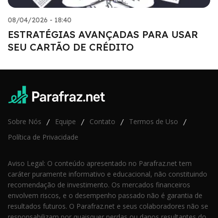
08/04/2026 - 18:40
ESTRATÉGIAS AVANÇADAS PARA USAR
SEU CARTÃO DE CRÉDITO
Sobre Nós
Equipe
Contato
Termos de Uso
/
/
/
/
Política de Privacidade
Aviso Legal: O conteúdo apresentado no Parafraz.net tem
caráter puramente informativo e educacional, não constituindo
recomendação de investimento. Os mercados financeiros
envolvem riscos, e o desempenho passado não é garantia de
resultados futuros. O Parafraz.net e seus colaboradores não se
responsabilizam por quaisquer perdas ou danos resultantes do