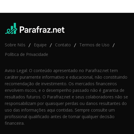
Sobre Nós
Equipe
Contato
Termos de Uso
/
/
/
/
Política de Privacidade
Aviso Legal: O conteúdo apresentado no Parafraz.net tem
caráter puramente informativo e educacional, não constituindo
recomendação de investimento. Os mercados financeiros
envolvem riscos, e o desempenho passado não é garantia de
resultados futuros. O Parafraz.net e seus colaboradores não se
responsabilizam por quaisquer perdas ou danos resultantes do
uso das informações aqui contidas. Sempre consulte um
profissional qualificado antes de tomar qualquer decisão
financeira.