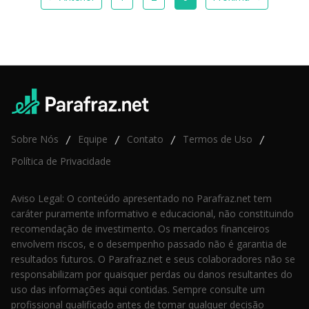
Sobre Nós
Equipe
Contato
Termos de Uso
/
/
/
/
Política de Privacidade
Aviso Legal: O conteúdo apresentado no Parafraz.net tem
caráter puramente informativo e educacional, não constituindo
recomendação de investimento. Os mercados financeiros
envolvem riscos, e o desempenho passado não é garantia de
resultados futuros. O Parafraz.net e seus colaboradores não se
responsabilizam por quaisquer perdas ou danos resultantes do
uso das informações aqui contidas. Sempre consulte um
profissional qualificado antes de tomar qualquer decisão