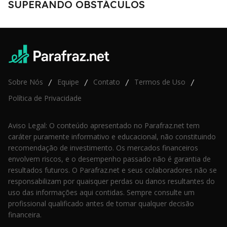
SUPERANDO OBSTÁCULOS
Sobre Nós
Equipe
Contato
Termos de Uso
/
/
/
/
Política de Privacidade
Aviso Legal: O conteúdo apresentado no Parafraz.net tem
caráter puramente informativo e educacional, não constituindo
recomendação de investimento. Os mercados financeiros
envolvem riscos, e o desempenho passado não é garantia de
resultados futuros. O Parafraz.net e seus colaboradores não se
responsabilizam por quaisquer perdas ou danos resultantes do
uso das informações aqui contidas. Sempre consulte um
profissional qualificado antes de tomar qualquer decisão
financeira.