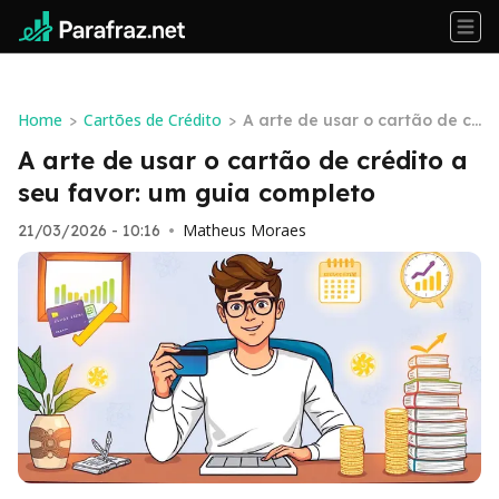
Home
Cartões de Crédito
>
>
A arte de usar o cartão de cr
édito a seu favor: um guia co
A arte de usar o cartão de crédito a
mpleto
seu favor: um guia completo
Matheus Moraes
21/03/2026 - 10:16
•