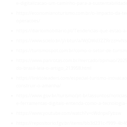
e-digitalizacao-um-caminho-para-a-sustentabilidade
https://economianoturismo.com.br/o-impacto-da-te
operacoes/
https://diarioimobiliario.pt/Tendencias-que-estao-a
https://www.scielo.br/j/rbtur/a/WjQWd3ZZRrzzHvNs
https://turismospot.com.br/como-o-setor-de-turism
https://www.panrotas.com.br/mercado/opiniao/2025
do-brasil-leia-o-artigo_213958.html
https://linktoleaders.com/especial-turismo-inovaca
construir-o-amanha/
https://www.gov.br/turismo/pt-br/assuntos/noticia
e-ferramentas-digitais-entenda-como-a-tecnologia
https://www.youtube.com/watch?v=cWdnpxFybsw
https://repositorio.fgv.br/items/bb3d231c-f999-4b