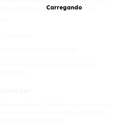
e mede 28 indicadores em 10.000 balanços, ajudam
sas. Identificar riscos e oportunidades exige:
rtas.
criar soluções.
des em dados, UX e sustentabilidade.
 a mudanças de comportamento e tendências
erabilidades.
inovador
nômeno passageiro. Ela reflete uma nova era em que
ntas. Agentes de viagem, destinos e plataformas
ação e parcerias estratégicas.