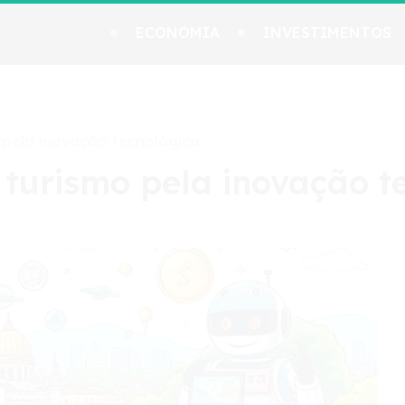
ECONOMIA
INVESTIMENTOS
 pela inovação tecnológica
 turismo pela inovação t