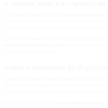
O cenário atual e a urgência da
Em sociedades hiperconectadas,
o turista é, por padrão
internet mundialmente, 62,5% da população global acessa
smartphones para planejar viagens, reservar preços e co
Ignorar esta realidade significa ficar obsoleto. Operado
modelos de distribuição digital
correm risco de perder 
marketplaces colaborativos.
Dados e tendências da digitaliz
O impacto da pandemia acelerou investimentos em tecnolo
atingindo 177 bilhões de euros. Reservas de hotéis subi
Esses números revelam não apenas uma recuperação, mas
Esses dados reforçam que
a jornada digital do turista
d