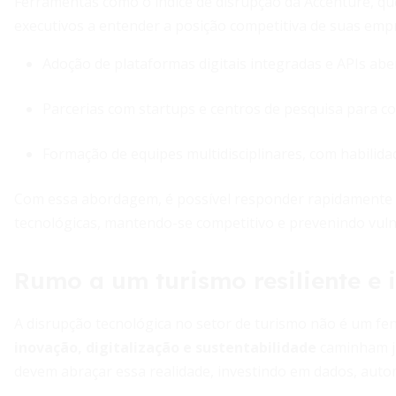
Ferramentas como o índice de disrupção da Accenture, qu
executivos a entender a posição competitiva de suas empre
Adoção de plataformas digitais integradas e APIs abe
Parcerias com startups e centros de pesquisa para co-
Formação de equipes multidisciplinares, com habilida
Com essa abordagem, é possível responder rapidamente
tecnológicas, mantendo-se competitivo e prevenindo vuln
Rumo a um turismo resiliente e 
A disrupção tecnológica no setor de turismo não é um fe
inovação, digitalização e sustentabilidade
caminham ju
devem abraçar essa realidade, investindo em dados, autom