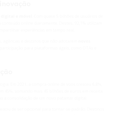
 inovação
, digital e móvel
. Com quase 5 bilhões de usuários de
 conteúdo online diariamente. Destes, 92,1% utilizam
mpartilhar experiências em tempo real.
ras, agências e destinos que não adotarem
novos
participação para plataformas ágeis, como OTAs e
ação
gia. Em 2021, a compra online de voos cresceu 6,8%,
ram 45%, somando mais 45 bilhões de euros em receita.
 a consolidação de um novo patamar digital.
eixou de ser opcional para tornar-se padrão. Destinos