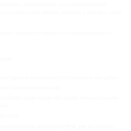
 conectadas. Quem entender essa demanda estará
 um turismo mais eficiente, inclusivo e ecológico, capaz
 decidir se será protagonista ou espectadora dessa
ncias
l-portugal-em-inovacao-no-turismo-mira-o-disruptivo/
-setor-turismo/comunicacao/
025/03/disruptar-ou-ser-disruptado-turistech-summit-
html
130/10741
seminarios/temas-economicos/9948-gee-te-inovacao-