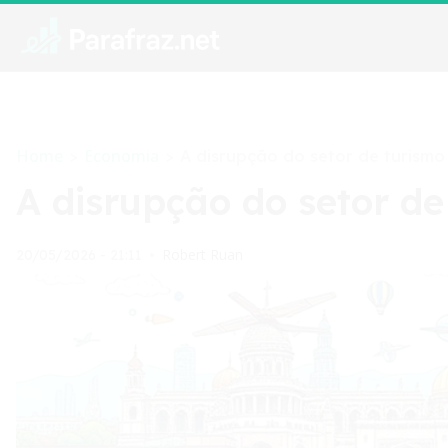
Home
Economia
>
>
A disrupção do setor de turismo
A disrupção do setor de
Robert Ruan
20/05/2026 - 21:11
•