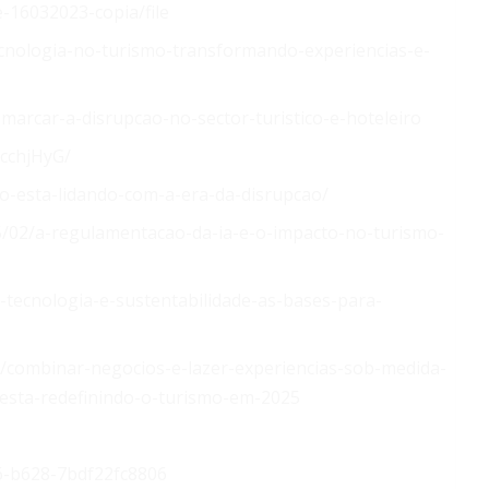
-16032023-copia/file
cnologia-no-turismo-transformando-experiencias-e-
-marcar-a-disrupcao-no-sector-turistico-e-hoteleiro
cchjHyG/
o-esta-lidando-com-a-era-da-disrupcao/
/02/a-regulamentacao-da-ia-e-o-impacto-no-turismo-
o-tecnologia-e-sustentabilidade-as-bases-para-
s/combinar-negocios-e-lazer-experiencias-sob-medida-
-esta-redefinindo-o-turismo-em-2025
46-b628-7bdf22fc8806