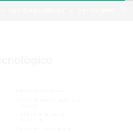
CARTÕES DE CRÉDITO
EMPRÉSTIMOS
ecnológica
Tabela de Conteúdo
O cenário atual e a urgência da
inovação
Dados e tendências da
digitalização
Inovação e sustentabilidade: o