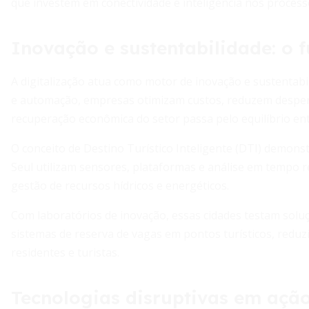
que investem em conectividade e inteligência nos proces
Inovação e sustentabilidade: o 
A digitalização atua como motor de inovação e sustentabil
e automação, empresas otimizam custos, reduzem desper
recuperação econômica do setor passa pelo equilíbrio ent
O conceito de Destino Turístico Inteligente (DTI) demons
Seul utilizam sensores, plataformas e análise em tempo re
gestão de recursos hídricos e energéticos.
Com laboratórios de inovação, essas cidades testam soluç
sistemas de reserva de vagas em pontos turísticos, redu
residentes e turistas.
Tecnologias disruptivas em açã