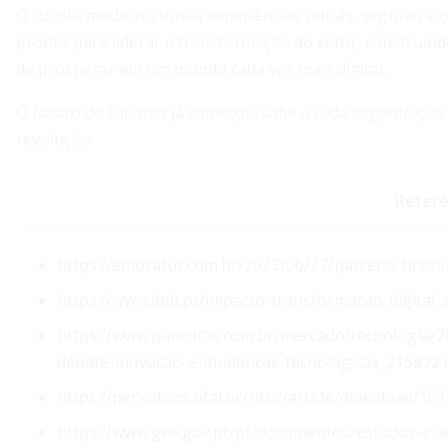
O turista moderno busca experiências únicas, seguras e
pronto para liderar a transformação do setor, construindo
de prosperar em um mundo cada vez mais digital.
O futuro do turismo já começou: cabe a cada organização
revolução.
Referê
https://embratur.com.br/2023/06/27/parceria-brasi
https://www.ipdt.pt/impacto-transformacao-digital
https://www.panrotas.com.br/mercado/tecnologia/2
debate-inovacao-e-mudancas-tecnologicas_215822.
https://periodicos.ufal.br/ritur/article/download/15
https://www.gee.gov.pt/pt/documentos/estudos-e-