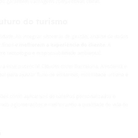
sos garantem vantagens competitivas claras.
futuro do turismo
idade. Ao integrar sistemas de gestão, análise de dados
dícios e
melhoram a experiência do cliente
. A
re tecnologia e responsabilidade ambiental.
tra esse potencial. Cidades como Barcelona, Amsterdã e
al para ajustar fluxo de visitantes, mobilidade urbana e
ões como aplicativos de roteiros personalizados e
zindo aglomerações e melhorando a qualidade de vida de
o