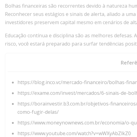
Bolhas financeiras são recorrentes devido à natureza hum
Reconhecer seus estágios e sinais de alerta, aliado a uma
investidores preservem capital mesmo em cenários de alta
Educação contínua e disciplina são as melhores defesas. A
risco, você estará preparado para surfar tendências posit
Referê
https://blog.inco.vc/mercado-financeiro/bolhas-fina
https://exame.com/invest/mercados/6-sinais-de-bo
https://borainvestir.b3.com.br/objetivos-financeir
como-fugir-delas/
https://www.moneynownews.com.br/economia/o-que-
https://www.youtube.com/watch?v=wWXyAbZlkZ0