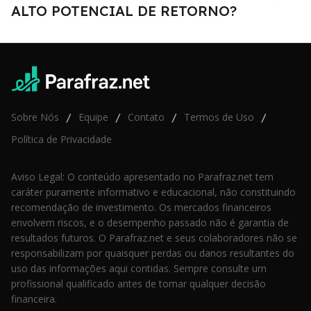
ALTO POTENCIAL DE RETORNO?
Sobre Nós
Equipe
Contato
Termos de Uso
/
/
/
/
Política de Privacidade
Aviso Legal: O conteúdo apresentado no Parafraz.net tem
caráter puramente informativo e educacional, não constituindo
recomendação de investimento. Os mercados financeiros
envolvem riscos, e o desempenho passado não é garantia de
resultados futuros. O Parafraz.net e seus colaboradores não se
responsabilizam por quaisquer perdas ou danos resultantes do
uso das informações aqui contidas. Sempre consulte um
profissional qualificado antes de tomar qualquer decisão
financeira.