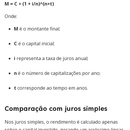
M = C × (1 + i/n)^(n×t)
Onde:
M
é o montante final;
C
é o capital inicial;
i
representa a taxa de juros anual;
n
é o número de capitalizações por ano;
t
corresponde ao tempo em anos.
Comparação com juros simples
Nos juros simples, o rendimento é calculado apenas
sobre o capital investido, gerando um acréscimo linear.