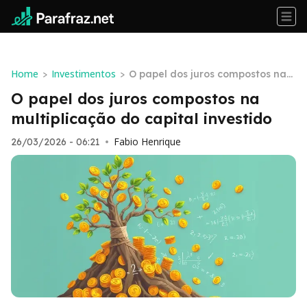
Home
Investimentos
>
>
O papel dos juros compostos na
multiplicação do capital investid
O papel dos juros compostos na
o
multiplicação do capital investido
Fabio Henrique
26/03/2026 - 06:21
•