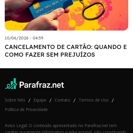
10/06/2026 - 04:59
CANCELAMENTO DE CARTÃO: QUANDO E
COMO FAZER SEM PREJUÍZOS
Sobre Nós
Equipe
Contato
Termos de Uso
/
/
/
/
Política de Privacidade
Aviso Legal: O conteúdo apresentado no Parafraz.net tem
caráter puramente informativo e educacional, não constituindo