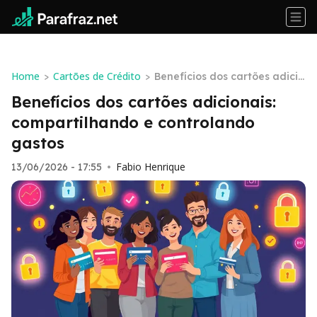
Home
Cartões de Crédito
>
>
Benefícios dos cartões adicio
nais: compartilhando e contr
Benefícios dos cartões adicionais:
olando gastos
compartilhando e controlando
gastos
Fabio Henrique
13/06/2026 - 17:55
•