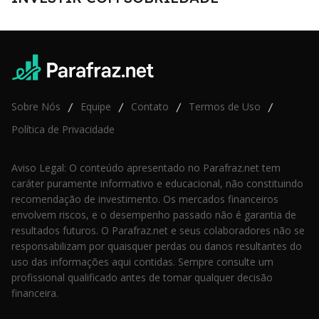
Sobre Nós
Equipe
Contato
Termos de Uso
/
/
/
/
Política de Privacidade
Aviso Legal: O conteúdo apresentado no Parafraz.net tem
caráter puramente informativo e educacional, não constituindo
recomendação de investimento. Os mercados financeiros
envolvem riscos, e o desempenho passado não é garantia de
resultados futuros. O Parafraz.net e seus colaboradores não se
responsabilizam por quaisquer perdas ou danos resultantes do
uso das informações aqui contidas. Sempre consulte um
profissional qualificado antes de tomar qualquer decisão
financeira.