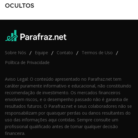
OCULTOS
Sobre Nós
Equipe
Contato
Termos de Uso
/
/
/
/
Política de Privacidade
Aviso Legal: O conteúdo apresentado no Parafraz.net tem
caráter puramente informativo e educacional, não constituindo
recomendação de investimento. Os mercados financeiros
envolvem riscos, e o desempenho passado não é garantia de
resultados futuros. O Parafraz.net e seus colaboradores não se
responsabilizam por quaisquer perdas ou danos resultantes do
uso das informações aqui contidas. Sempre consulte um
profissional qualificado antes de tomar qualquer decisão
financeira.