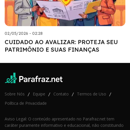
02/05/2026 - 02:28
CUIDADO AO AVALIZAR: PROTEJA SEU
PATRIMÔNIO E SUAS FINANÇAS
Sobre Nós
Equipe
Contato
Termos de Uso
/
/
/
/
Política de Privacidade
Aviso Legal: O conteúdo apresentado no Parafraz.net tem
caráter puramente informativo e educacional, não constituindo