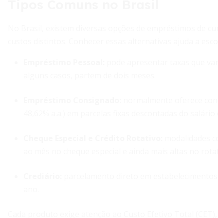
Tipos Comuns no Brasil
No Brasil, existem diversas opções de empréstimos de cur
custos distintos. Conhecer essas alternativas ajuda a esc
Empréstimo Pessoal:
pode apresentar taxas que var
alguns casos, partem de dois meses.
Empréstimo Consignado:
normalmente oferece cond
48,62% a.a.) em parcelas fixas descontadas do salário 
Cheque Especial e Crédito Rotativo:
modalidades co
ao mês no cheque especial e ainda mais altas no rotat
Crediário:
parcelamento direto em estabelecimentos
ano.
Cada produto exige atenção ao Custo Efetivo Total (CET), 