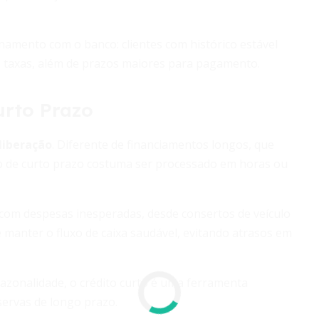
onamento com o banco: clientes com histórico estável
s taxas, além de prazos maiores para pagamento.
urto Prazo
liberação
. Diferente de financiamentos longos, que
o de curto prazo costuma ser processado em horas ou
r com despesas inesperadas, desde consertos de veículo
e manter o fluxo de caixa saudável, evitando atrasos em
azonalidade, o crédito curto é uma ferramenta
ervas de longo prazo.