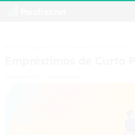
Home
Empréstimos
>
>
Empréstimos de Curto Prazo:
Empréstimos de Curto P
Matheus Moraes
25/04/2026 - 12:16
•