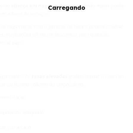
 como
aliança em negociações
, garantindo maior poder
estadores de serviços.
de de negociação com o gerente do banco podem resultar
s, instituições oferecem descontos para quitação
total pago.
 ignorados. As
taxas elevadas
podem tornar o custo do
sar ou houver rollover do empréstimo.
amortização.
nejamento adequado.
tas por atraso.