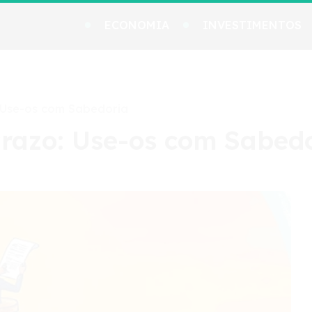
ECONOMIA
INVESTIMENTOS
 Use-os com Sabedoria
razo: Use-os com Sabed