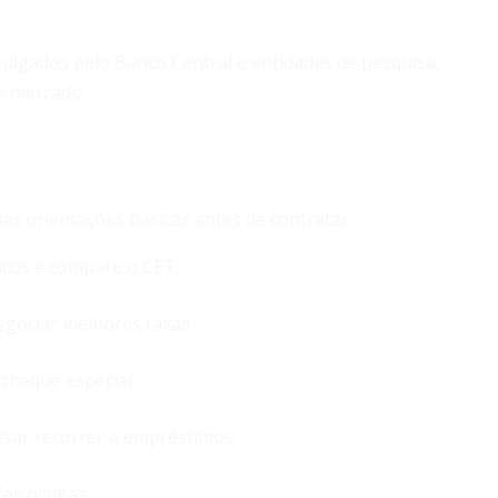
.
ivulgados pelo Banco Central e entidades de pesquisa,
de mercado.
as orientações básicas antes de contratar:
cos e compare o CET.
negociar melhores taxas.
cheque especial.
sar recorrer a empréstimos.
as ocultas.