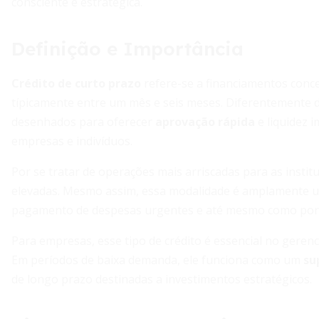
consciente e estratégica.
Definição e Importância
Crédito de curto prazo
refere-se a financiamentos conc
típicamente entre um mês e seis meses. Diferentemente 
desenhados para oferecer
aprovação rápida
e liquidez 
empresas e indivíduos.
Por se tratar de operações mais arriscadas para as instit
elevadas. Mesmo assim, essa modalidade é amplamente uti
pagamento de despesas urgentes e até mesmo como ponte
Para empresas, esse tipo de crédito é essencial no gere
Em períodos de baixa demanda, ele funciona como um
su
de longo prazo destinadas a investimentos estratégicos.