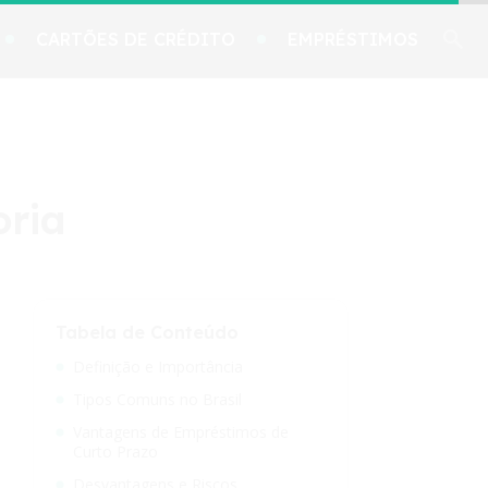
CARTÕES DE CRÉDITO
EMPRÉSTIMOS
oria
Tabela de Conteúdo
Definição e Importância
Tipos Comuns no Brasil
Vantagens de Empréstimos de
Curto Prazo
Desvantagens e Riscos