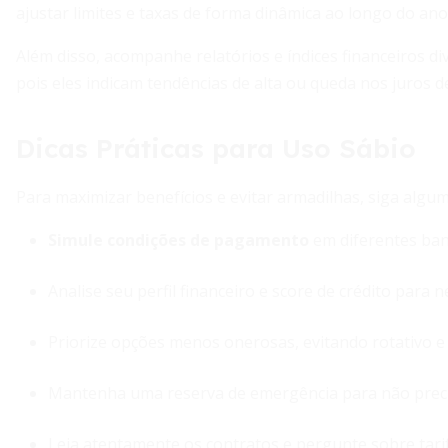
ajustar limites e taxas de forma dinâmica ao longo do ano
Além disso, acompanhe relatórios e índices financeiros d
pois eles indicam tendências de alta ou queda nos juros 
Dicas Práticas para Uso Sábio
Para maximizar benefícios e evitar armadilhas, siga algum
Simule condições de pagamento
em diferentes ban
Analise seu perfil financeiro e score de crédito para 
Priorize opções menos onerosas, evitando rotativo e 
Mantenha uma reserva de emergência para não preci
Leia atentamente os contratos e pergunte sobre tarif