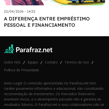
22/04/2026 - 14:52
A DIFERENÇA ENTRE EMPRÉSTIMO
PESSOAL E FINANCIAMENTO
Sobre Nós
Equipe
Contato
Termos de Uso
/
/
/
/
Política de Privacidade
Aviso Legal: O conteúdo apresentado no Parafraz.net tem
caráter puramente informativo e educacional, não constituindo
recomendação de investimento. Os mercados financeiros
envolvem riscos, e o desempenho passado não é garantia de
resultados futuros. O Parafraz.net e seus colaboradores não se