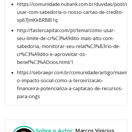
https://comunidade.nubank.com.br/duvidas/post/c
usar-com-sabedoria-o-nosso-cartao-de-credito-
vp67JmKkBRB8I1q
http://fastercapital.com/pt/tema/como-usar-
seu-limite-de-cr%C3%A9dito-mais-alto-com-
sabedoria,-monitorar-seu-relat%C3%B3rio-de-
cr%C3%A9dito-e-aproveitar-os-
benef%C3%ADcios.html/1
https://sebraepr.com.br/comunidade/artigo/maximi
o-impacto-social-como-a-terceirizacao-
financeira-potencializa-a-captacao-de-recursos-
para-ongs
Marcos Vinicius
Sobre o Autor: