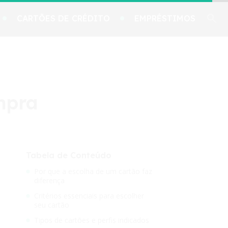
CARTÕES DE CRÉDITO
EMPRÉSTIMOS
mpra
Tabela de Conteúdo
Por que a escolha de um cartão faz
diferença
Critérios essenciais para escolher
seu cartão
Tipos de cartões e perfis indicados