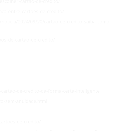
scolher-cartao-de-credito/
nca-entre-cartoes-de-credito/
/noticia/2024/09/20/cartao-de-credito-saiba-como-
pos-de-cartao-de-credito/
artao-de-credito-da-forma-certa-inteligente
ito-sem-anuidade.html
artoes-de-credito/