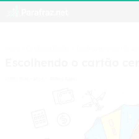
Home
Cartões de Crédito
>
>
Escolhendo o cartão ce
Escolhendo o cartão ce
Robert Ruan
17/05/2026 - 23:14
•