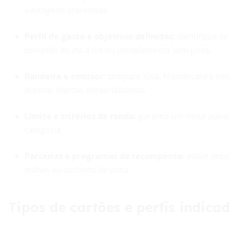
vantagens oferecidas.
Perfil de gasto e objetivos definidos
:
identifique s
compras do dia a dia ou parcelamento sem juros.
Bandeira e emissor
:
compare Visa, Mastercard e emis
acessar ofertas personalizadas.
Limite e critérios de renda
:
garanta um limite adequ
categoria.
Parcerias e programas de recompensa
:
avalie des
milhas ou dinheiro de volta.
Tipos de cartões e perfis indica