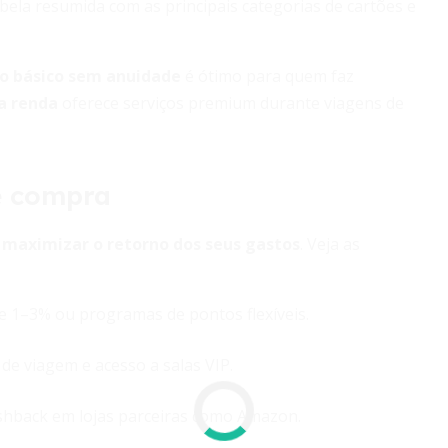
ela resumida com as principais categorias de cartões e
o básico sem anuidade
é ótimo para quem faz
ta renda
oferece serviços premium durante viagens de
e compra
a
maximizar o retorno dos seus gastos
. Veja as
 1–3% ou programas de pontos flexíveis.
de viagem e acesso a salas VIP.
shback em lojas parceiras como Amazon.