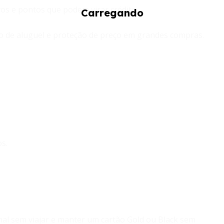
os e pontos que podem virar crédito.
 de aluguel e proteção de preço em grandes compras.
s.
nal sem viajar e manter um cartão Gold ou Black sem