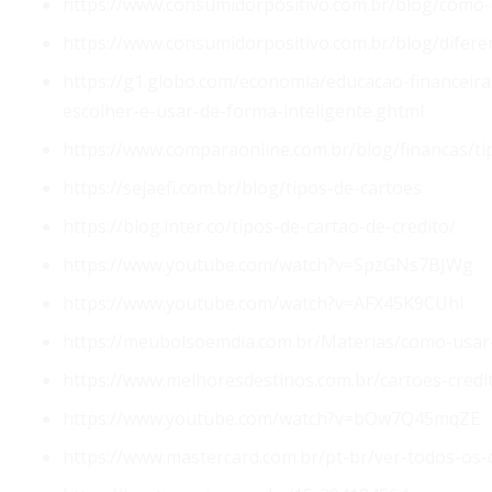
https://www.consumidorpositivo.com.br/blog/como-e
https://www.consumidorpositivo.com.br/blog/difere
https://g1.globo.com/economia/educacao-financeira
escolher-e-usar-de-forma-inteligente.ghtml
https://www.comparaonline.com.br/blog/financas/ti
https://sejaefi.com.br/blog/tipos-de-cartoes
https://blog.inter.co/tipos-de-cartao-de-credito/
https://www.youtube.com/watch?v=SpzGNs7BJWg
https://www.youtube.com/watch?v=AFX45K9CUhI
https://meubolsoemdia.com.br/Materias/como-usar-c
https://www.melhoresdestinos.com.br/cartoes-cred
https://www.youtube.com/watch?v=bOw7Q45mqZE
https://www.mastercard.com.br/pt-br/ver-todos-os-c