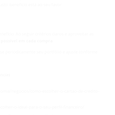
sto-benefício está ao seu favor.
nefício. Ao seguir critérios claros e aproveitar as
 possível em cada compra
.
ise periodicamente seu portfólio e ajuste conforme
ncias
nomia/negocios/como-escolher-o-cartao-de-credito-
colher-o-ideal-para-o-seu-perfil-financeiro/