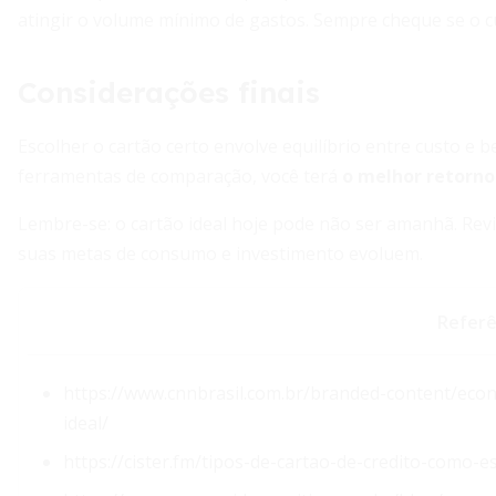
atingir o volume mínimo de gastos. Sempre cheque se o cu
Considerações finais
Escolher o cartão certo envolve equilíbrio entre custo e be
ferramentas de comparação, você terá
o melhor retorno
Lembre-se: o cartão ideal hoje pode não ser amanhã. Rev
suas metas de consumo e investimento evoluem.
Referê
https://www.cnnbrasil.com.br/branded-content/eco
ideal/
https://cister.fm/tipos-de-cartao-de-credito-como-es