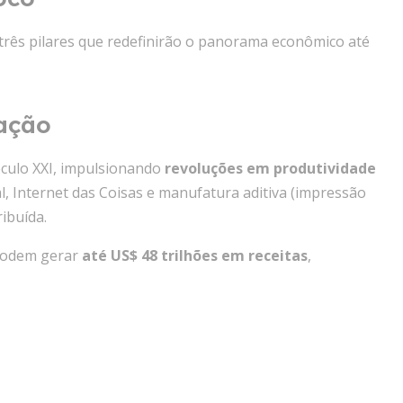
três pilares que redefinirão o panorama econômico até
zação
éculo XXI, impulsionando
revoluções em produtividade
al, Internet das Coisas e manufatura aditiva (impressão
ibuída.
 podem gerar
até US$ 48 trilhões em receitas
,