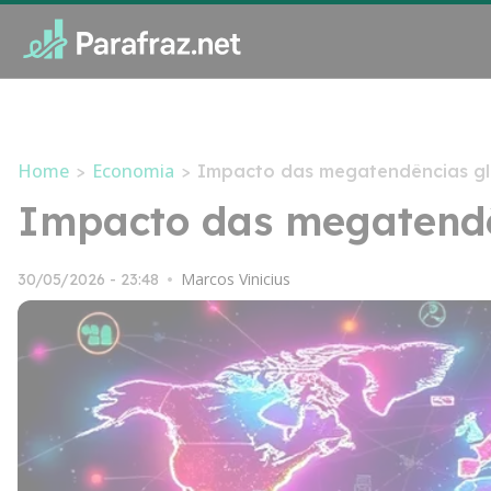
Home
Economia
>
>
Impacto das megatendências gl
Impacto das megatendê
Marcos Vinicius
30/05/2026 - 23:48
•