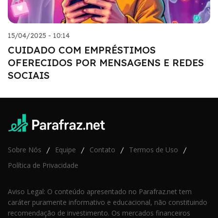
15/04/2025 - 10:14
CUIDADO COM EMPRÉSTIMOS
OFERECIDOS POR MENSAGENS E REDES
SOCIAIS
Sobre Nós
Equipe
Contato
Termos de Uso
/
/
/
/
Política de Privacidade
Aviso Legal: O conteúdo apresentado no Parafraz.net tem
caráter puramente informativo e educacional, não constituindo
recomendação de investimento. Os mercados financeiros