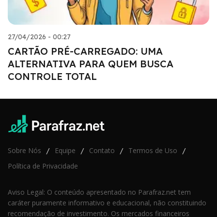
27/04/2026 - 00:27
CARTÃO PRÉ-CARREGADO: UMA
ALTERNATIVA PARA QUEM BUSCA
CONTROLE TOTAL
Sobre Nós
Equipe
Contato
Termos de Uso
/
/
/
/
Política de Privacidade
Aviso Legal: O conteúdo apresentado no Parafraz.net tem
caráter puramente informativo e educacional, não constituindo
recomendação de investimento. Os mercados financeiros