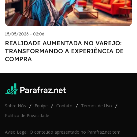
15/05/2026 - 02:06
REALIDADE AUMENTADA NO VAREJO:
TRANSFORMANDO A EXPERIÊNCIA DE
COMPRA
Sobre Nós
Equipe
Contato
Termos de Uso
/
/
/
/
Política de Privacidade
Aviso Legal: O conteúdo apresentado no Parafraz.net tem