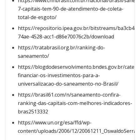
https://www.cnnbrasil.com.br/nacional/brasil/sane
7-capitais-tem-90-de-atendimento-de-coleta-
total-de-esgoto/
https://repositorio.ipea.gov.br/bitstreams/ba3cb470
74ae-4528-acc1-d86e70076c2b/download
https://tratabrasil.org.br/ranking-do-
saneamento/
https://blogdodesenvolvimento.bndes.gov.br/categ
financiar-os-investimentos-para-a-
universalizacao-do-saneamento-no-Brasil/
https://brasil61.com/n/saneamento-confira-
ranking-das-capitais-com-melhores-indicadores-
bras2513332
https://www.un.org/esa/ffd/wp-
content/uploads/2006/12/20061211_OswaldoSerrano