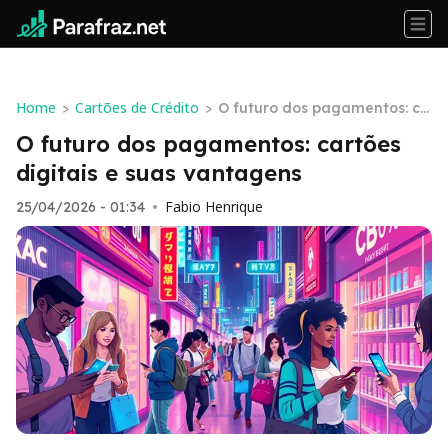
Home
Cartões de Crédito
>
>
O futuro dos pagamentos: ca
rtões digitais e suas vantage
O futuro dos pagamentos: cartões
ns
digitais e suas vantagens
Fabio Henrique
25/04/2026 - 01:34
•