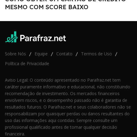
MESMO COM SCORE BAIXO
Sobre Nós
Equipe
Contato
Termos de Uso
/
/
/
/
Política de Privacidade
Aviso Legal: O conteúdo apresentado no Parafraz.net tem
caráter puramente informativo e educacional, não constituindo
recomendação de investimento. Os mercados financeiros
envolvem riscos, e o desempenho passado não é garantia de
resultados futuros. O Parafraz.net e seus colaboradores não se
responsabilizam por quaisquer perdas ou danos resultantes do
uso das informações aqui contidas. Sempre consulte um
profissional qualificado antes de tomar qualquer decisão
financeira.