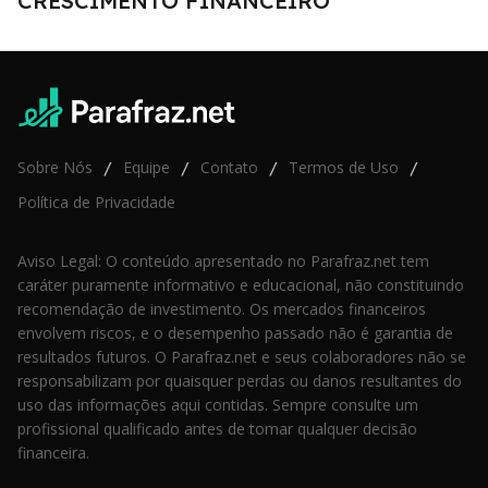
CRESCIMENTO FINANCEIRO
Sobre Nós
Equipe
Contato
Termos de Uso
/
/
/
/
Política de Privacidade
Aviso Legal: O conteúdo apresentado no Parafraz.net tem
caráter puramente informativo e educacional, não constituindo
recomendação de investimento. Os mercados financeiros
envolvem riscos, e o desempenho passado não é garantia de
resultados futuros. O Parafraz.net e seus colaboradores não se
responsabilizam por quaisquer perdas ou danos resultantes do
uso das informações aqui contidas. Sempre consulte um
profissional qualificado antes de tomar qualquer decisão
financeira.