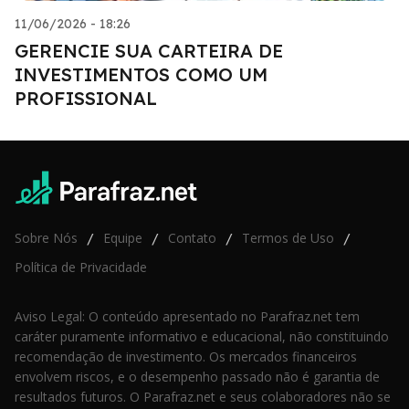
11/06/2026 - 18:26
GERENCIE SUA CARTEIRA DE
INVESTIMENTOS COMO UM
PROFISSIONAL
Sobre Nós
Equipe
Contato
Termos de Uso
/
/
/
/
Política de Privacidade
Aviso Legal: O conteúdo apresentado no Parafraz.net tem
caráter puramente informativo e educacional, não constituindo
recomendação de investimento. Os mercados financeiros
envolvem riscos, e o desempenho passado não é garantia de
resultados futuros. O Parafraz.net e seus colaboradores não se