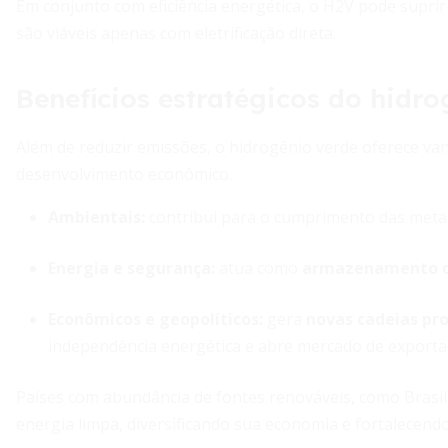
Em conjunto com eficiência energética, o H2V pode supri
são viáveis apenas com eletrificação direta.
Benefícios estratégicos do hidro
Além de reduzir emissões, o hidrogênio verde oferece v
desenvolvimento econômico.
Ambientais:
contribui para o cumprimento das metas
Energia e segurança:
atua como
armazenamento d
Econômicos e geopolíticos:
gera
novas cadeias pr
independência energética e abre mercado de exporta
Países com abundância de fontes renováveis, como Brasil
energia limpa, diversificando sua economia e fortalecendo