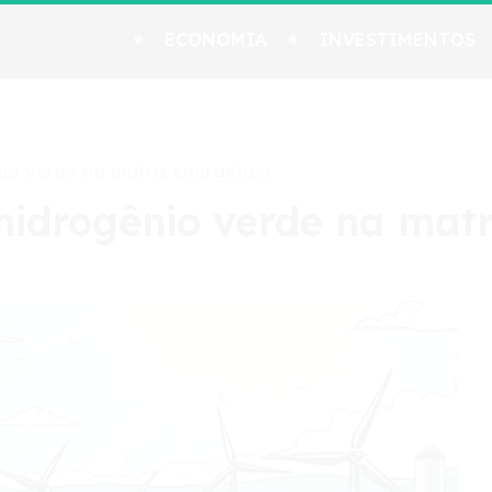
ECONOMIA
INVESTIMENTOS
io verde na matriz energética
hidrogênio verde na matr