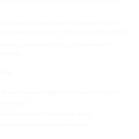
 setores difíceis e promover segurança energética
ncentivo, podemos transformar o hidrogênio verde de
bal, visão de longo prazo e comprometimento ambiental.
 verde e participe da construção de uma matriz
gerações.
ncias
erde-seu-papel-estrategico-na-transicao-energetica/
enio-verde/
drogenio-verde-na-transicao-energetica
drogenio-verde-no-brasil-e-no-mundo/