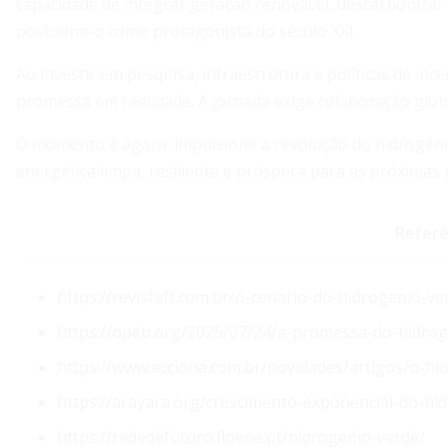
capacidade de integrar geração renovável, descarbonizar
posiciona-o como protagonista do século XXI.
Ao investir em pesquisa, infraestrutura e políticas de i
promessa em realidade. A jornada exige colaboração glo
O momento é agora: impulsione a revolução do hidrogênio
energética limpa, resiliente e próspera para as próximas 
Referê
https://revistaft.com.br/o-cenario-do-hidrogenio-v
https://opeb.org/2025/07/24/a-promessa-do-hidrog
https://www.acciona.com.br/novidades/artigos/o-hi
https://arayara.org/crescimento-exponencial-do-hi
https://rededefuturo.floene.pt/hidrogenio-verde/