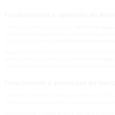
Fundamentos e contexto do hidr
O hidrogênio verde é produzido por
eletrólise da água 
Ao contrário do hidrogênio cinza, que depende de gás nat
carbono, o H2V apresenta
emissões muito baixas ou nu
Na agenda global, há consenso sobre a urgência de reduz
cenário, o hidrogênio verde surge como
vetor energétic
setores intensivos em carbono e armazenar excedentes d
Crescimento e projeções de mer
Atualmente, o hidrogênio verde representa menos de 1% 
indicam que seu protagonismo crescerá exponencialment
Segundo a União Europeia, a meta é alcançar a produção 