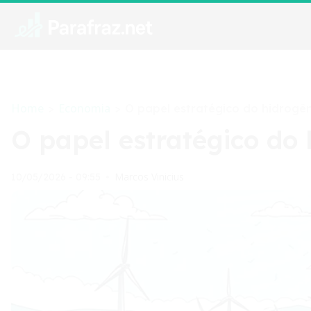
Home
Economia
>
>
O papel estratégico do hidrogên
O papel estratégico do 
Marcos Vinicius
10/05/2026 - 09:55
•