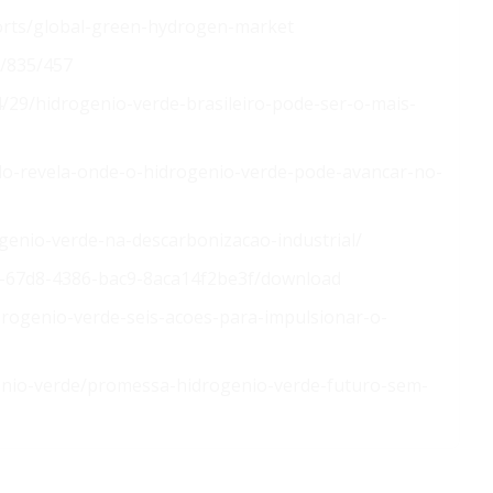
orts/global-green-hydrogen-market
d/835/457
4/29/hidrogenio-verde-brasileiro-pode-ser-o-mais-
do-revela-onde-o-hidrogenio-verde-pode-avancar-no-
ogenio-verde-na-descarbonizacao-industrial/
10-67d8-4386-bac9-8aca14f2be3f/download
idrogenio-verde-seis-acoes-para-impulsionar-o-
genio-verde/promessa-hidrogenio-verde-futuro-sem-