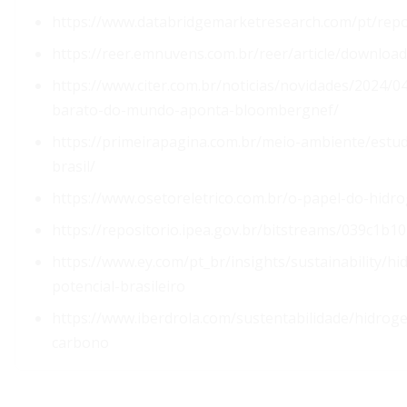
https://www.databridgemarketresearch.com/pt/rep
https://reer.emnuvens.com.br/reer/article/downloa
https://www.citer.com.br/noticias/novidades/2024/0
barato-do-mundo-aponta-bloombergnef/
https://primeirapagina.com.br/meio-ambiente/estu
brasil/
https://www.osetoreletrico.com.br/o-papel-do-hidr
https://repositorio.ipea.gov.br/bitstreams/039c1b
https://www.ey.com/pt_br/insights/sustainability/h
potencial-brasileiro
https://www.iberdrola.com/sustentabilidade/hidro
carbono