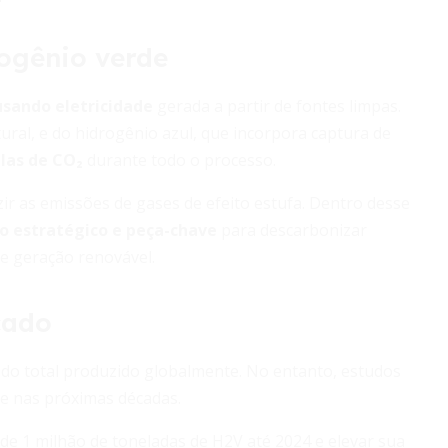
ogênio verde
usando eletricidade
gerada a partir de fontes limpas.
ural, e do hidrogênio azul, que incorpora captura de
las de CO₂
durante todo o processo.
ir as emissões de gases de efeito estufa. Dentro desse
o estratégico e peça-chave
para descarbonizar
e geração renovável.
cado
do total produzido globalmente. No entanto, estudos
e nas próximas décadas.
de 1 milhão de toneladas de H2V até 2024 e elevar sua