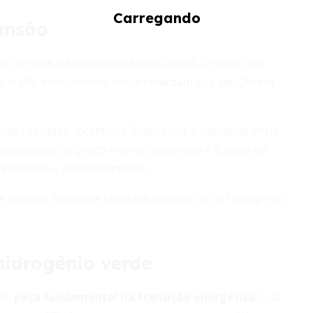
ansão
s técnicas e econômicas significativas. O custo dos
 e o alto investimento inicial retardam sua adoção em
icas robustas, incentivos financeiros e parcerias entre
, mecanismos de preço mínimo garantido e fundos de
 eletrólise e armazenamento.
acordos bilaterais facilitará o comércio de hidrogênio
hidrogênio verde
uma
peça fundamental na transição energética
. Sua