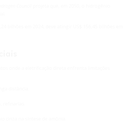
ydrogen Council
projeta que, em 2050, o hidrogênio
al.
,24 bilhões em 2024, deve atingir US$ 156,45 bilhões em
ciais
s onde a eletrificação direta enfrenta limitações
ga distância.
 refinarias.
io cinza na síntese de amônia.