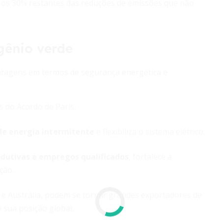
r os 30% restantes das reduções de emissões que não
gênio verde
antagens em termos de segurança energética e
 do Acordo de Paris.
e energia intermitente
e flexibiliza o sistema elétrico.
odutivas e empregos qualificados
, fortalece a
ção.
 e Austrália, podem se tornar grandes exportadores de
 sua posição global.