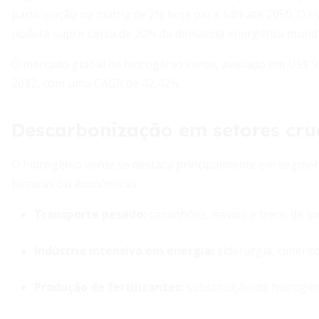
participação na matriz de 2% hoje para 14% até 2050. O
H
poderá suprir cerca de 20% da demanda energética mundi
O mercado global de hidrogênio verde, avaliado em US$ 9
2032, com uma CAGR de 42,42%.
Descarbonização em setores cru
O hidrogênio verde se destaca principalmente em segmento
técnicas ou econômicas.
Transporte pesado
:
caminhões, navios e trens de lon
Indústria intensiva em energia
:
siderurgia, cimento,
Produção de fertilizantes
:
substituição do hidrogên