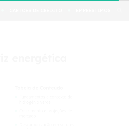
CARTÕES DE CRÉDITO
EMPRÉSTIMOS
iz energética
Tabela de Conteúdo
Fundamentos e contexto do
hidrogênio verde
Crescimento e projeções de
mercado
Descarbonização em setores