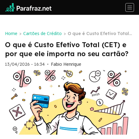
Home
Cartões de Crédito
>
>
O que é Custo Efetivo Total
(CET) e por que ele importa n
O que é Custo Efetivo Total (CET) e
o seu cartão?
por que ele importa no seu cartão?
Fabio Henrique
13/04/2026 - 16:34
•