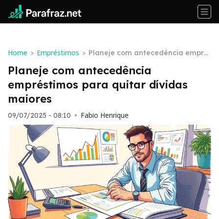
Home
Empréstimos
>
>
Planeje com antecedência empré
stimos para quitar dívidas maiore
Planeje com antecedência
s
empréstimos para quitar dívidas
maiores
Fabio Henrique
09/07/2025 - 08:10
•