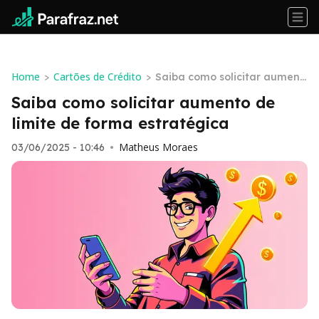
Home
Cartões de Crédito
>
>
Saiba como solicitar aument
o de limite de forma estraté
Saiba como solicitar aumento de
gica
limite de forma estratégica
Matheus Moraes
03/06/2025 - 10:46
•