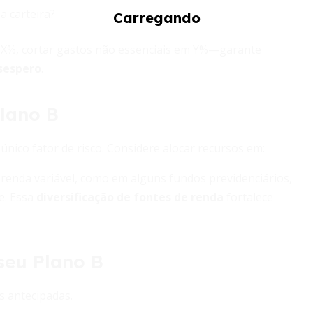
a carteira?
r X%, cortar gastos não essenciais em Y%—garante
sespero
.
plano B
nico fator de risco. Considere alocar recursos em:
renda variável, como em alguns fundos previdenciários,
e. Essa
diversificação de fontes de renda
fortalece
seu Plano B
as antecipadas.