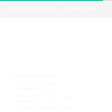
CARTÕES DE CRÉDITO
EMPRÉSTIMOS
Tabela de Conteúdo
O conceito e as diferentes
abordagens do Plano B
Por que adotar um Plano B diante
dos riscos?
Elementos essenciais de um Plano