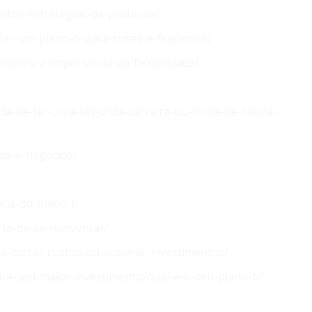
ntos-estrategias-de-protecao/
lar-um-plano-b-para-crises-e-fracassos/
nceiro-a-importancia-da-flexibilidade/
ncia-de-ter-uma-segunda-carreira-ou-fonte-de-renda-
tos-e-negocios/
cia-do-plano-b
te-de-se-reinventar/
ra-cortar-custos-ou-acelerar-investimentos/
ira-seu-maior-investimento/qual-e-o-seu-plano-b/