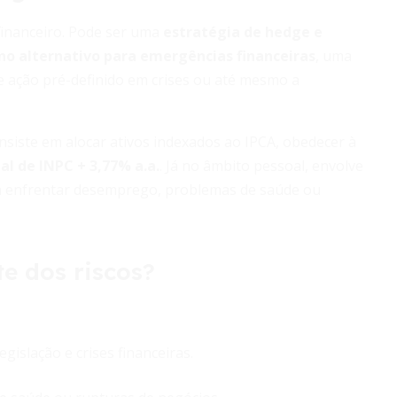
financeiro. Pode ser uma
estratégia de hedge e
no alternativo para emergências financeiras
, uma
e ação pré-definido em crises ou até mesmo a
siste em alocar ativos indexados ao IPCA, obedecer à
al de INPC + 3,77% a.a.
. Já no âmbito pessoal, envolve
 enfrentar desemprego, problemas de saúde ou
e dos riscos?
gislação e crises financeiras.