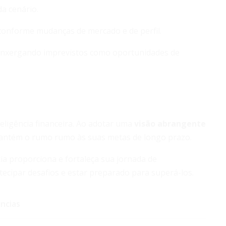
da cenário.
 conforme mudanças de mercado e de perfil.
enxergando imprevistos como oportunidades de
eligência financeira. Ao adotar uma
visão abrangente
 e mantém o rumo rumo às suas metas de longo prazo.
a proporciona e fortaleça sua jornada de
tecipar desafios e estar preparado para superá-los.
ncias