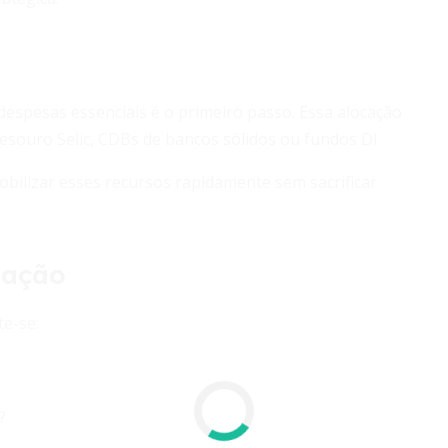
despesas essenciais é o primeiro passo. Essa alocação
 Tesouro Selic, CDBs de bancos sólidos ou fundos DI.
bilizar esses recursos rapidamente sem sacrificar
e ação
te-se:
?