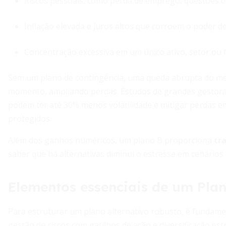
Riscos pessoais, como perda de emprego, questões d
Inflação elevada e juros altos que corroem o poder d
Concentração excessiva em um único ativo, setor ou 
Sem um plano de contingência, uma queda abrupta do mer
momento, ampliando perdas. Estudos de grandes gestora
podem ter até 30% menos volatilidade e mitigar perdas e
protegidos.
Além dos ganhos numéricos, um plano B proporciona
tr
saber que há alternativas diminui o estresse em cenários
Elementos essenciais de um Plan
Para estruturar um plano alternativo robusto, é fundamen
gestão de riscos com gatilhos de ação e diversificação est