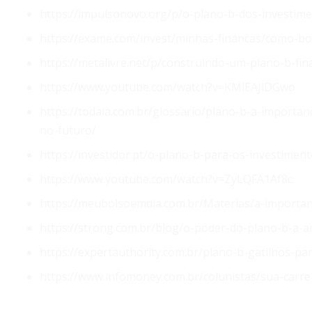
https://impulsonovo.org/p/o-plano-b-dos-investime
https://exame.com/invest/minhas-financas/como-bo
https://metalivre.net/p/construindo-um-plano-b-fina
https://www.youtube.com/watch?v=KMlEAJlDGwo
https://todaia.com.br/glossario/plano-b-a-importa
no-futuro/
https://investidor.pt/o-plano-b-para-os-investimen
https://www.youtube.com/watch?v=ZyLQFA1Af8c
https://meubolsoemdia.com.br/Materias/a-importan
https://strong.com.br/blog/o-poder-do-plano-b-a-ar
https://expertauthority.com.br/plano-b-gatilhos-pa
https://www.infomoney.com.br/colunistas/sua-carre