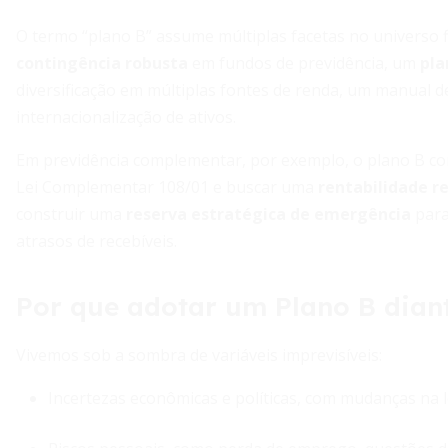
O termo “plano B” assume múltiplas facetas no universo 
contingência robusta
em fundos de previdência, um
pla
diversificação em múltiplas fontes de renda, um manual d
internacionalização de ativos.
Em previdência complementar, por exemplo, o plano B con
Lei Complementar 108/01 e buscar uma
rentabilidade re
construir uma
reserva estratégica de emergência
para
atrasos de recebíveis.
Por que adotar um Plano B diant
Vivemos sob a sombra de variáveis imprevisíveis:
Incertezas econômicas e políticas, com mudanças na le