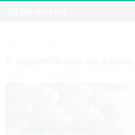
Home
Investimentos
>
>
A importância do plano B e
A importância do plano
Matheus Moraes
26/05/2026 - 00:28
•