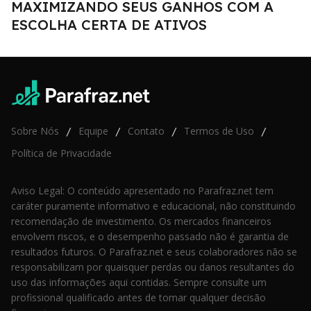
MAXIMIZANDO SEUS GANHOS COM A
ESCOLHA CERTA DE ATIVOS
Sobre Nós
Equipe
Contato
Termos de Uso
/
/
/
/
Política de Privacidade
Aviso Legal: O conteúdo apresentado no Parafraz.net tem
caráter puramente informativo e educacional, não constituindo
recomendação de investimento. Os mercados financeiros
envolvem riscos, e o desempenho passado não é garantia de
resultados futuros. O Parafraz.net e seus colaboradores não se
responsabilizam por quaisquer perdas ou danos resultantes do
uso das informações aqui contidas. Sempre consulte um
profissional qualificado antes de tomar qualquer decisão