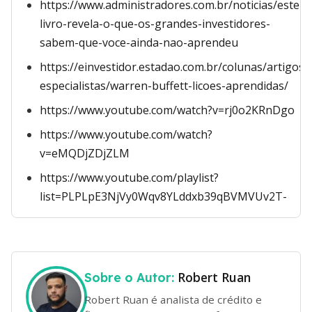
https://www.administradores.com.br/noticias/este-
livro-revela-o-que-os-grandes-investidores-
sabem-que-voce-ainda-nao-aprendeu
https://einvestidor.estadao.com.br/colunas/artigos-
especialistas/warren-buffett-licoes-aprendidas/
https://www.youtube.com/watch?v=rj0o2KRnDgo
https://www.youtube.com/watch?
v=eMQDjZDjZLM
https://www.youtube.com/playlist?
list=PLPLpE3NjVy0Wqv8YLddxb39qBVMVUv2T-
Robert Ruan
Sobre o Autor:
Robert Ruan é analista de crédito e