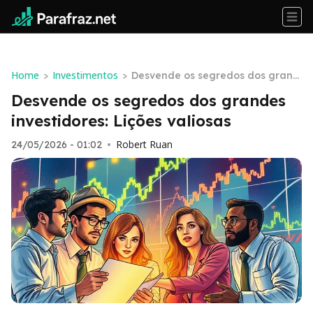
Home
Investimentos
>
>
Desvende os segredos dos grand
es investidores: Lições valiosas
Desvende os segredos dos grandes
investidores: Lições valiosas
Robert Ruan
24/05/2026 - 01:02
•