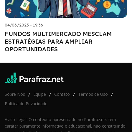
04/06/2025 - 19:36
FUNDOS MULTIMERCADO MESCLAM
ESTRATÉGIAS PARA AMPLIAR
OPORTUNIDADES
Sobre Nós
Equipe
Contato
Termos de Uso
/
/
/
/
Política de Privacidade
Aviso Legal: O conteúdo apresentado no Parafraz.net tem
caráter puramente informativo e educacional, não constituindo