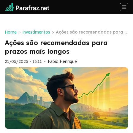
Home
Investimentos
>
>
Ações são recomendadas para p
razos mais longos
Ações são recomendadas para
prazos mais longos
Fabio Henrique
21/05/2025 - 13:11
•