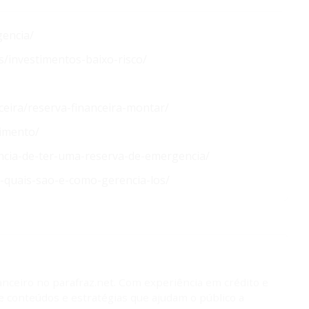
gencia/
s/investimentos-baixo-risco/
ceira/reserva-financeira-montar/
timento/
ancia-de-ter-uma-reserva-de-emergencia/
ba-quais-sao-e-como-gerencia-los/
anceiro no parafraz.net. Com experiência em crédito e
de conteúdos e estratégias que ajudam o público a