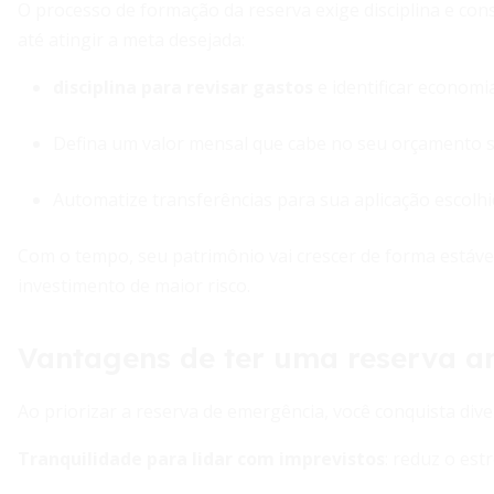
O processo de formação da reserva exige disciplina e co
até atingir a meta desejada:
disciplina para revisar gastos
e identificar economia
Defina um valor mensal que cabe no seu orçamento se
Automatize transferências para sua aplicação escolhi
Com o tempo, seu patrimônio vai crescer de forma estáve
investimento de maior risco.
Vantagens de ter uma reserva an
Ao priorizar a reserva de emergência, você conquista dive
Tranquilidade para lidar com imprevistos
: reduz o es