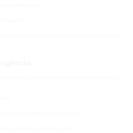
enção inesperada.
vos aportes.
entes, considere aumentar esse percentual para 8 ou
ergência
 para reserva. Evite ativos que penalizam com taxas e
ança.
uros, com resgate em até um dia útil.
Selic e permitem retirada rápida.