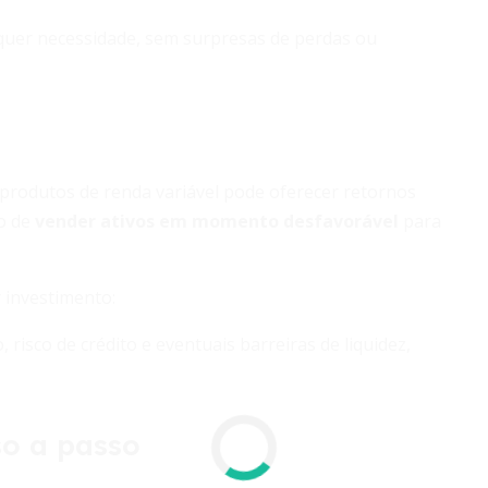
lquer necessidade, sem surpresas de perdas ou
 produtos de renda variável pode oferecer retornos
co de
vender ativos em momento desfavorável
para
 investimento:
 risco de crédito e eventuais barreiras de liquidez,
so a passo