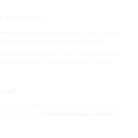
 é crucial?
ade financeira pessoal
. Ela impede que você recorra a
ervando seu patrimônio e sua paz de espírito.
ocar em metas de longo prazo sem o medo constante de
mente em decisões de investimento mais racionais e
rva?
 o estilo de vida e os custos fixos de cada pessoa ou
 o equivalente a
seis meses de despesas mensais
.
carreira.