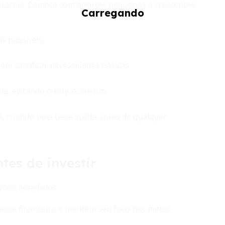
nstância. Comece com aportes pequenos e crescentes,
s possíveis.
m sacrificar necessidades básicas.
da, evitando o esquecimento.
l, criando uma base sólida antes de qualquer
tes de investir
rsos benefícios:
tresse financeiro e mantém seu foco nas metas.