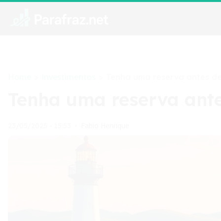
Home
Investimentos
>
>
Tenha uma reserva antes de 
Tenha uma reserva antes
Fabio Henrique
23/05/2025 - 15:53
•