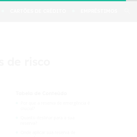
CARTÕES DE CRÉDITO
EMPRÉSTIMOS
 de risco
Tabela de Conteúdo
Por que a reserva de emergência é
crucial?
Quanto destinar para a sua
reserva?
Onde aplicar sua reserva de