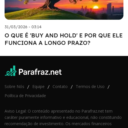
31/03/2026 - 03:14
O QUE É 'BUY AND HOLD' E POR QUE ELE
FUNCIONA A LONGO PRAZO?
Sobre Nós
Equipe
Contato
Termos de Uso
/
/
/
/
Política de Privacidade
Aviso Legal: O conteúdo apresentado no Parafraz.net tem
caráter puramente informativo e educacional, não constituindo
recomendação de investimento. Os mercados financeiros