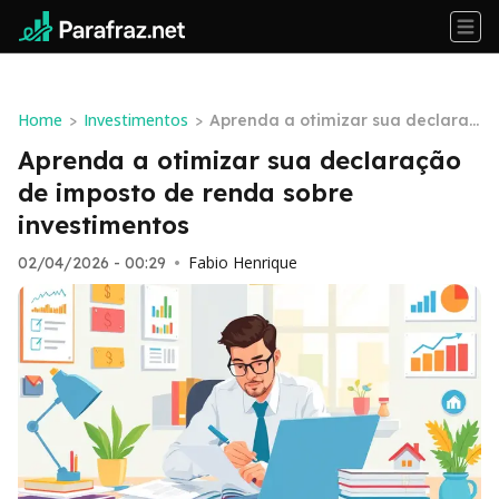
Home
Investimentos
>
>
Aprenda a otimizar sua declaraç
ão de imposto de renda sobre inv
Aprenda a otimizar sua declaração
estimentos
de imposto de renda sobre
investimentos
Fabio Henrique
02/04/2026 - 00:29
•