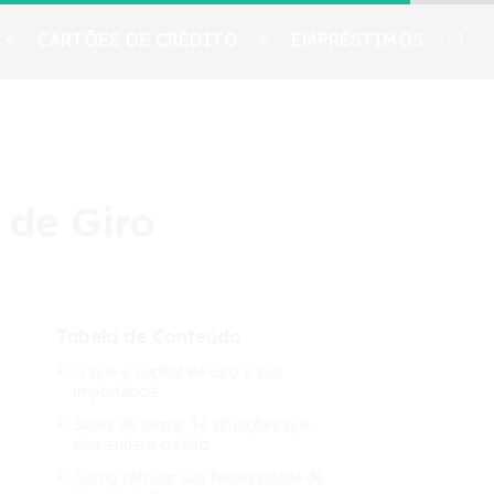
CARTÕES DE CRÉDITO
EMPRÉSTIMOS
 de Giro
Tabela de Conteúdo
O que é Capital de Giro e sua
importância
Sinais de alerta: 14 situações que
demandam crédito
Como calcular sua Necessidade de