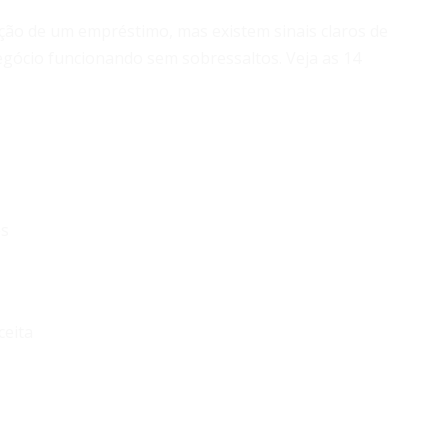
ão de um empréstimo, mas existem sinais claros de
egócio funcionando sem sobressaltos. Veja as 14
os
ceita