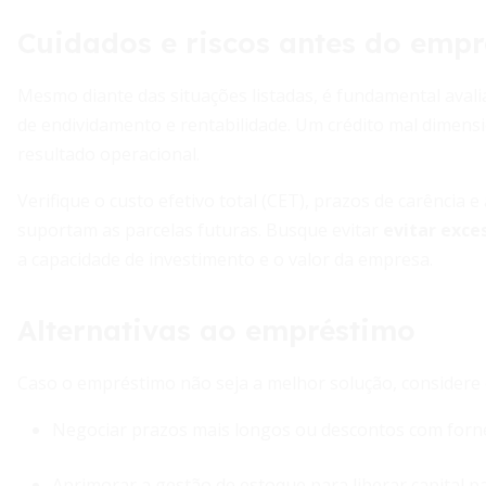
Cuidados e riscos antes do emp
Mesmo diante das situações listadas, é fundamental avalia
de endividamento e rentabilidade. Um crédito mal dimens
resultado operacional.
Verifique o custo efetivo total (CET), prazos de carência 
suportam as parcelas futuras. Busque evitar
evitar exce
a capacidade de investimento e o valor da empresa.
Alternativas ao empréstimo
Caso o empréstimo não seja a melhor solução, considere 
Negociar prazos mais longos ou descontos com forn
Aprimorar a gestão de estoque para liberar capital p