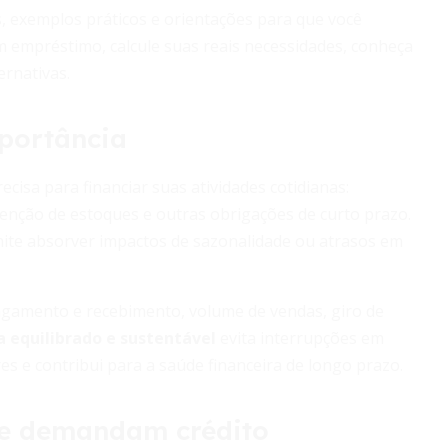
, exemplos práticos e orientações para que você
um empréstimo, calcule suas reais necessidades, conheça
ernativas.
mportância
cisa para financiar suas atividades cotidianas:
nção de estoques e outras obrigações de curto prazo.
ite absorver impactos de sazonalidade ou atrasos em
pagamento e recebimento, volume de vendas, giro de
a equilibrado e sustentável
evita interrupções em
es e contribui para a saúde financeira de longo prazo.
que demandam crédito