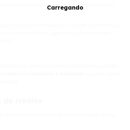
 determinar o montante exato que o negócio precisa. O
ue e o prazo de armazenagem. 2. Somar os recebíveis a
air os prazos médios de pagamento a fornecedores. O
NCG).
cobrindo pelo menos seis meses, identificando períodos
o financeiro cuidadoso e detalhado
que gera capital
erações.
 de crédito
 de empréstimo para escolher a mais adequada ao seu