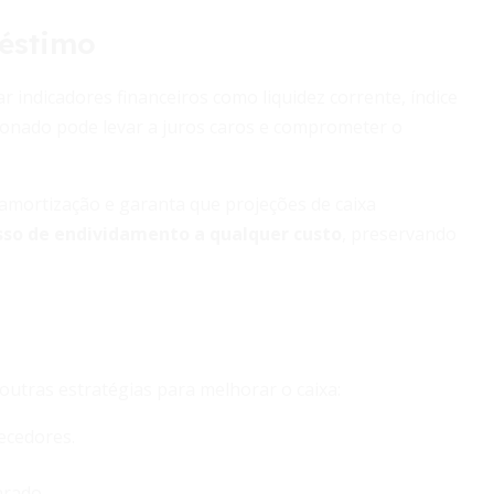
réstimo
r indicadores financeiros como liquidez corrente, índice
ionado pode levar a juros caros e comprometer o
e amortização e garanta que projeções de caixa
sso de endividamento a qualquer custo
, preservando
outras estratégias para melhorar o caixa:
ecedores.
arado.