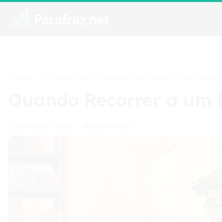
Home
Empréstimos
>
>
Quando Recorrer a um Emprés
Quando Recorrer a um E
Marcos Vinicius
27/04/2026 - 05:06
•