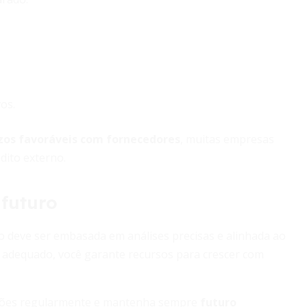
os.
zos favoráveis com fornecedores
, muitas empresas
dito externo.
 futuro
ro deve ser embasada em análises precisas e alinhada ao
 adequado, você garante recursos para crescer com
ojeções regularmente e mantenha sempre
futuro