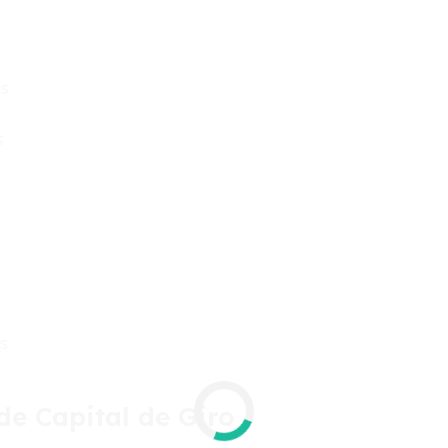
is
s
s
e Capital de Giro