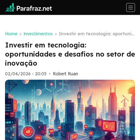
Home
Investimentos
>
>
Investir em tecnologia: oportunid
ades e desafios no setor de inov
Investir em tecnologia:
ação
oportunidades e desafios no setor de
inovação
Robert Ruan
02/04/2026 - 20:05
•