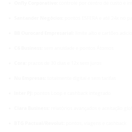
Onfly Corporativo
:
controle por centro de custo e i
Santander Negócios
:
pontos ESFERA e até 24x no p
BB Ourocard Empresarial
:
limite alto e cartões adici
C6 Business
:
sem anuidade e pontos Átomos
Cora
:
prazos de 30 dias e 12x sem juros
Nu Empresas
:
totalmente digital e sem tarifas
Inter PJ
:
pontos Loop e cashback integrado
Clara Business
:
relatórios avançados e aceitação glo
BTG Pactual/Revolut
:
pontos, viagens e cashback