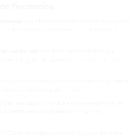
de financeira
 despesas
, que elimina confusões contábeis e protege o
ntrole é mais simples e a transparência contábil fica
 em tempo real
, com limites personalizáveis por
tórios categorizados ajudam a identificar padrões de
uras e viagens em uma só data de vencimento permite o
cimentos e taxas extras por atraso.
 30 dias para pagar compras à vista e parcelamento de
o a crédito sem comprometer
o caixa para
ESFERA do Santander, Átomos do C6, Loop do Inter e