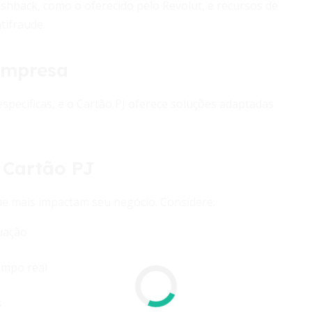
shback, como o oferecido pelo Revolut, e recursos de
tifraude.
 empresa
ecíficas, e o Cartão PJ oferece soluções adaptadas
r Cartão PJ
 que mais impactam seu negócio. Considere:
uação
empo real
s