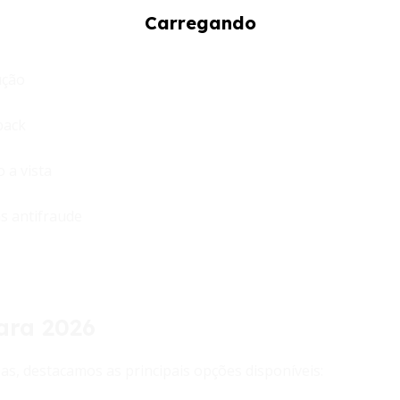
ução
back
 a vista
as antifraude
ara 2026
s, destacamos as principais opções disponíveis: