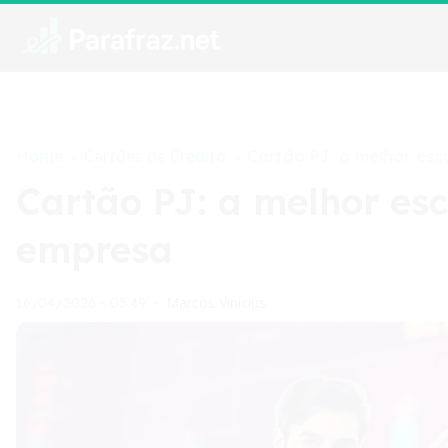
Home
Cartões de Crédito
>
>
Cartão PJ: a melhor esc
Cartão PJ: a melhor es
empresa
Marcos Vinicius
16/04/2026 - 03:49
•