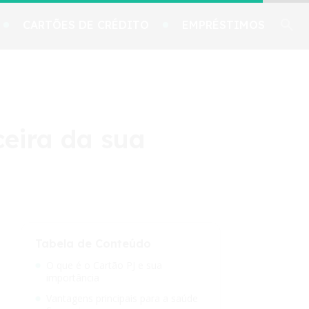
CARTÕES DE CRÉDITO
EMPRÉSTIMOS
ceira da sua
Tabela de Conteúdo
O que é o Cartão PJ e sua
importância
Vantagens principais para a saúde