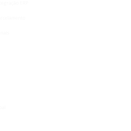
ntegração ERP
arcelamento
onais
bal