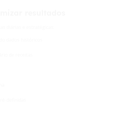
imizar resultados
s diárias e estratégicas:
do dados históricos
rio de receitas
ha
ré-definidas