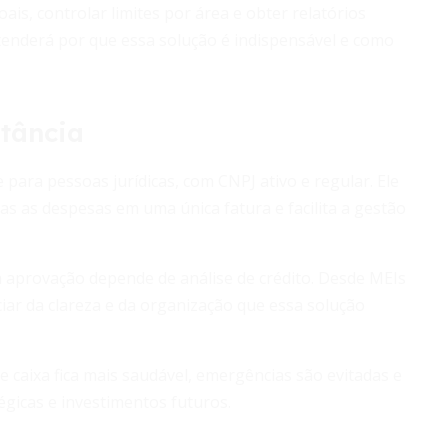
ais, controlar limites por área e obter relatórios
tenderá por que essa solução é indispensável e como
rtância
 para pessoas jurídicas, com CNPJ ativo e regular. Ele
das as despesas em uma única fatura e facilita a gestão
a aprovação depende de análise de crédito. Desde MEIs
iar da clareza e da organização que essa solução
e caixa fica mais saudável, emergências são evitadas e
gicas e investimentos futuros.