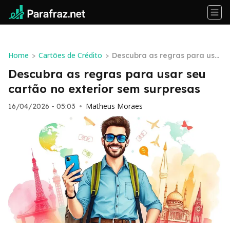
Home
Cartões de Crédito
>
>
Descubra as regras para usa
r seu cartão no exterior sem
Descubra as regras para usar seu
surpresas
cartão no exterior sem surpresas
Matheus Moraes
16/04/2026 - 05:03
•