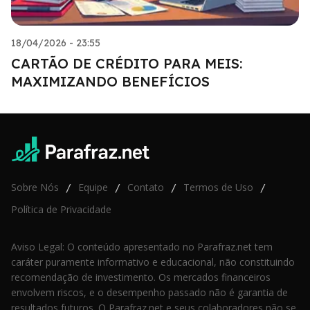
18/04/2026 - 23:55
CARTÃO DE CRÉDITO PARA MEIS:
MAXIMIZANDO BENEFÍCIOS
Sobre Nós
Equipe
Contato
Termos de Uso
/
/
/
/
Política de Privacidade
Aviso Legal: O conteúdo apresentado no Parafraz.net tem
caráter puramente informativo e educacional, não constituindo
recomendação de investimento. Os mercados financeiros
envolvem riscos, e o desempenho passado não é garantia de
resultados futuros. O Parafraz.net e seus colaboradores não se