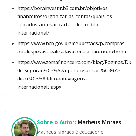
https://borainvestir.b3.com.br/objetivos-
financeiros/organizar-as-contas/quais-os-
cuidados-ao-usar-cartao-de-credito-
internacional/
https://www.bcb.gov.br/meubc/faqs/p/compras-
ou-despesas-realizadas-com-cartao-no-exterior
https://www.zemafinanceira.com/blog/Paginas/Dica
de-seguran%C3%A7a-para-usar-cart%C3%A3o-
de-cr%C3%A9dito-em-viagens-
internacionais.aspx
Matheus Moraes
Sobre o Autor:
Matheus Moraes é educador e