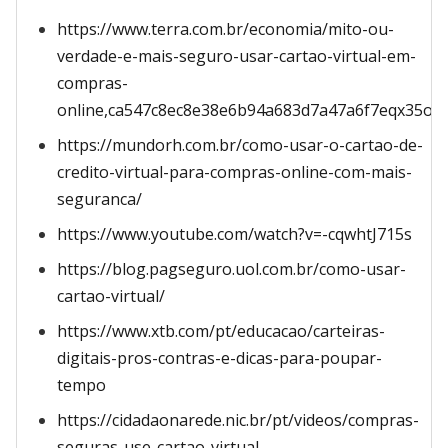
https://www.terra.com.br/economia/mito-ou-
verdade-e-mais-seguro-usar-cartao-virtual-em-
compras-
online,ca547c8ec8e38e6b94a683d7a47a6f7eqx35oi7
https://mundorh.com.br/como-usar-o-cartao-de-
credito-virtual-para-compras-online-com-mais-
seguranca/
https://www.youtube.com/watch?v=-cqwhtJ715s
https://blog.pagseguro.uol.com.br/como-usar-
cartao-virtual/
https://www.xtb.com/pt/educacao/carteiras-
digitais-pros-contras-e-dicas-para-poupar-
tempo
https://cidadaonarede.nic.br/pt/videos/compras-
seguras-use-cartao-virtual