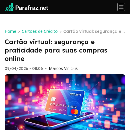
Home
Cartões de Crédito
>
>
Cartão virtual: segurança e p
raticidade para suas compra
Cartão virtual: segurança e
s online
praticidade para suas compras
online
Marcos Vinicius
09/04/2026 - 08:06
•