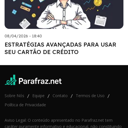
08/04/2026 - 18:40
ESTRATÉGIAS AVANÇADAS PARA USAR
SEU CARTÃO DE CRÉDITO
Sobre Nós
Equipe
Contato
Termos de Uso
/
/
/
/
Política de Privacidade
Aviso Legal: O conteúdo apresentado no Parafraz.net tem
caráter puramente informativo e educacional, não constituindo