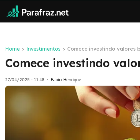
Home
Investimentos
>
>
Comece investindo valores 
Comece investindo valo
Fabio Henrique
27/04/2025 - 11:48
•