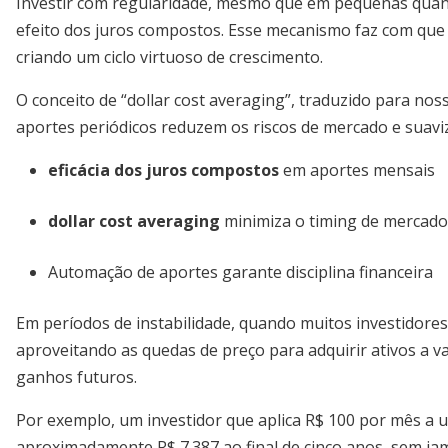
Investir com regularidade, mesmo que em pequenas quant
efeito dos juros compostos. Esse mecanismo faz com que
criando um ciclo virtuoso de crescimento.
O conceito de “dollar cost averaging”, traduzido para no
aportes periódicos reduzem os riscos de mercado e suaviz
eficácia dos juros compostos
em aportes mensais
dollar cost averaging
minimiza o timing de mercado
Automação de aportes garante disciplina financeira
Em períodos de instabilidade, quando muitos investidore
aproveitando as quedas de preço para adquirir ativos a v
ganhos futuros.
Por exemplo, um investidor que aplica R$ 100 por mês a
aproximadamente R$ 7.387 ao final de cinco anos, sem ja