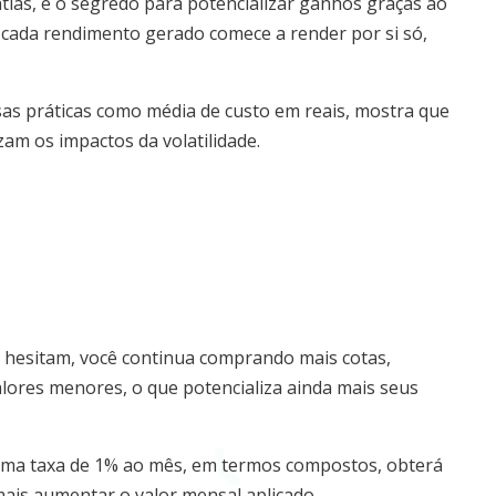
ias, é o segredo para potencializar ganhos graças ao
 cada rendimento gerado comece a render por si só,
ssas práticas como média de custo em reais, mostra que
am os impactos da volatilidade.
s hesitam, você continua comprando mais cotas,
alores menores, o que potencializa ainda mais seus
 uma taxa de 1% ao mês, em termos compostos, obterá
mais aumentar o valor mensal aplicado.