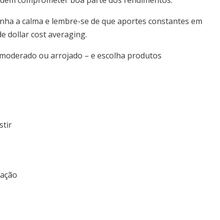
podem comprometer boa parte dos rendimentos.
nha a calma e lembre-se de que aportes constantes em
 dollar cost averaging.
or, moderado ou arrojado – e escolha produtos
stir
ração