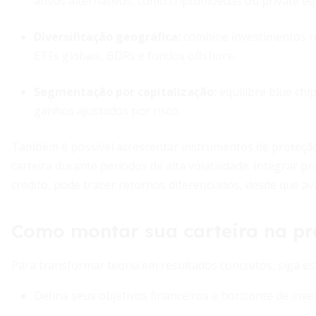
ativos alternativos, como criptomoedas ou private equ
Diversificação geográfica
:
combine investimentos no
ETFs globais, BDRs e fundos offshore.
Segmentação por capitalização
:
equilibre blue chi
ganhos ajustados por risco.
Também é possível acrescentar instrumentos de proteção,
carteira durante períodos de alta volatilidade. Integrar 
crédito, pode trazer retornos diferenciados, desde que av
Como montar sua carteira na pr
Para transformar teoria em resultados concretos, siga es
Defina seus objetivos financeiros e horizonte de inve