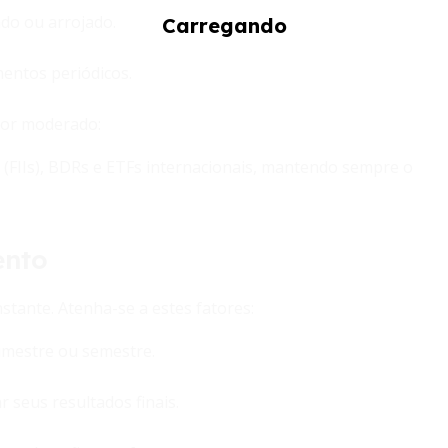
do ou arrojado.
entos periódicos.
idor moderado:
 (FIIs), BDRs e ETFs internacionais, mantendo sempre o
ento
ante. Atenha-se a estes fatores:
rimestre ou semestre.
 seus resultados finais.