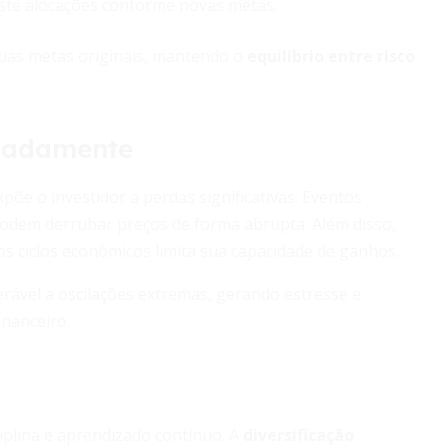
ste alocações conforme novas metas.
 suas metas originais, mantendo o
equilíbrio entre risco
quadamente
õe o investidor a perdas significativas. Eventos
 podem derrubar preços de forma abrupta. Além disso,
 ciclos econômicos limita sua capacidade de ganhos.
rável a oscilações extremas, gerando estresse e
nanceiro.
ciplina e aprendizado contínuo. A
diversificação