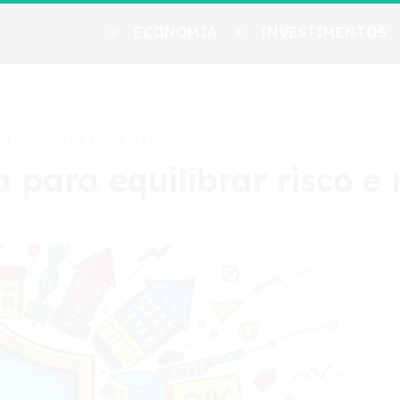
ECONOMIA
INVESTIMENTOS
a equilibrar risco e retorno
a para equilibrar risco e 