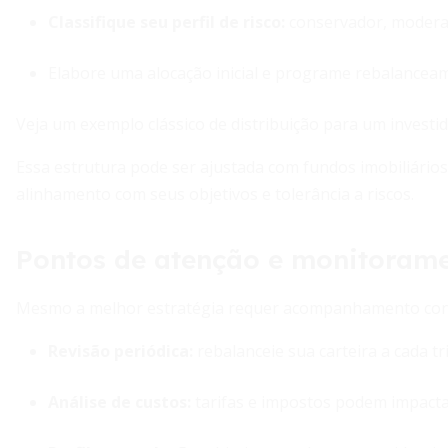
Classifique seu perfil de risco:
conservador, modera
Elabore uma alocação inicial e programe rebalanceam
Veja um exemplo clássico de distribuição para um invest
Essa estrutura pode ser ajustada com fundos imobiliários
alinhamento com seus objetivos e tolerância a riscos.
Pontos de atenção e monitoram
Mesmo a melhor estratégia requer acompanhamento const
Revisão periódica
:
rebalanceie sua carteira a cada t
Análise de custos
:
tarifas e impostos podem impactar