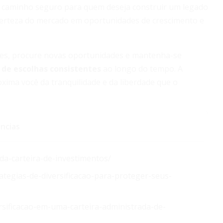
 caminho seguro para quem deseja construir um legado
ncerteza do mercado em oportunidades de crescimento e
ções, procure novas oportunidades e mantenha-se
o de escolhas consistentes
ao longo do tempo. A
xima você da tranquilidade e da liberdade que o
ncias
-da-carteira-de-investimentos/
ategias-de-diversificacao-para-proteger-seus-
rsificacao-em-uma-carteira-administrada-de-