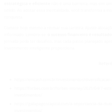
estratégica e eficiente
não é uma barreira, mas sim um
sólido. Ao adotar essa mentalidade, você transforma a i
conquista.
Comece hoje mesmo a revisar sua carteira. Ajuste aloca
informado. Lembre-se:
o sucesso financeiro é resultad
jornada pode ter desafios, mas cada passo planejado apro
investimento inteligente proporciona.
Referê
https://emcash.com.br/investimentos/diversificacao
https://forbes.com.br/forbes-money/2025/04/7-estr
investimentos/
https://galapagoscapital.com/a-importancia-da-dive
investimentos/