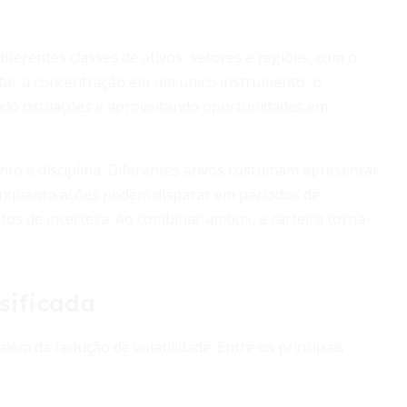
diferentes classes de ativos, setores e regiões, com o
itar a concentração em um único instrumento, o
zando oscilações e aproveitando oportunidades em
nto e disciplina. Diferentes ativos costumam apresentar
 Enquanto ações podem disparar em períodos de
tos de incerteza. Ao combinar ambos, a carteira torna-
sificada
lém da redução de volatilidade. Entre os principais