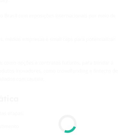
ity.
 Brasil com exposições internacionais por meio de
ps, médias empresas e small caps para potencializar
 como opções e contratos futuros, para blindar a
produtos inovadores, como crowdfunding e fintechs de
aliados com cautela.
ática
tas etapas:
stimento.