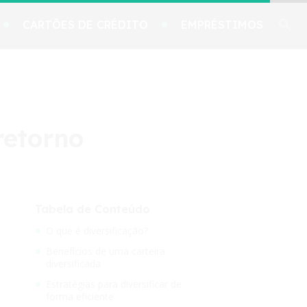
CARTÕES DE CRÉDITO
EMPRÉSTIMOS
retorno
Tabela de Conteúdo
O que é diversificação?
Benefícios de uma carteira
diversificada
Estratégias para diversificar de
forma eficiente