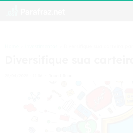
Home
Investimentos
>
>
Diversifique sua carteira par
Diversifique sua carteir
Robert Ruan
25/04/2025 - 11:36
•