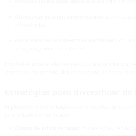
Proteção contra ciclos desfavoráveis
:
dilui o impac
Otimização da relação risco-retorno
:
retornos ajus
concentradas.
Preservação e crescimento de patrimônio
:
equilib
assegura ganhos consistentes.
Em síntese, uma carteira bem estruturada permite aprove
garantindo maior tranquilidade emocional e financeira ao 
Estratégias para diversificar de 
Implementar a diversificação envolve decisões claras sob
as principais frentes de ação:
Classes de ativos variadas
:
misture ações, renda fix