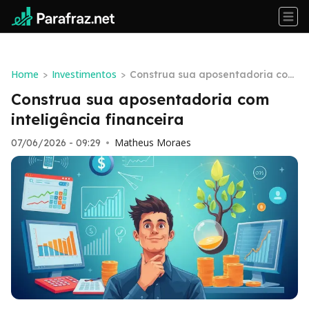
Home
Investimentos
>
>
Construa sua aposentadoria com
inteligência financeira
Construa sua aposentadoria com
inteligência financeira
Matheus Moraes
07/06/2026 - 09:29
•