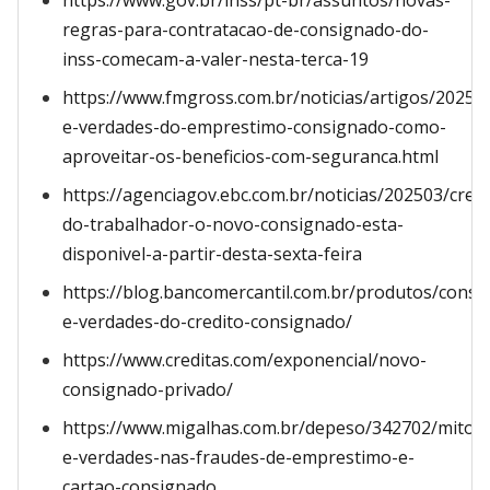
https://www.gov.br/inss/pt-br/assuntos/novas-
regras-para-contratacao-de-consignado-do-
inss-comecam-a-valer-nesta-terca-19
https://www.fmgross.com.br/noticias/artigos/2025/
e-verdades-do-emprestimo-consignado-como-
aproveitar-os-beneficios-com-seguranca.html
https://agenciagov.ebc.com.br/noticias/202503/credi
do-trabalhador-o-novo-consignado-esta-
disponivel-a-partir-desta-sexta-feira
https://blog.bancomercantil.com.br/produtos/consi
e-verdades-do-credito-consignado/
https://www.creditas.com/exponencial/novo-
consignado-privado/
https://www.migalhas.com.br/depeso/342702/mitos-
e-verdades-nas-fraudes-de-emprestimo-e-
cartao-consignado