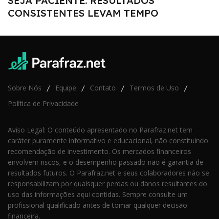
SEJA PACIENTE: RESULTADOS
CONSISTENTES LEVAM TEMPO
Sobre Nós
Equipe
Contato
Termos de Uso
/
/
/
/
Política de Privacidade
Aviso Legal: O conteúdo apresentado no Parafraz.net tem
caráter puramente informativo e educacional, não constituindo
recomendação de investimento. Os mercados financeiros
envolvem riscos, e o desempenho passado não é garantia de
resultados futuros. O Parafraz.net e seus colaboradores não se
responsabilizam por quaisquer perdas ou danos resultantes do
uso das informações aqui contidas. Sempre consulte um
profissional qualificado antes de tomar qualquer decisão
financeira.