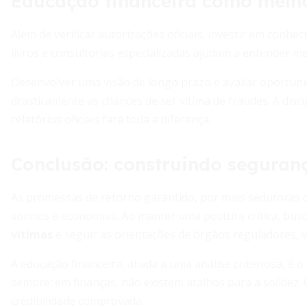
Educação financeira como melho
Além de verificar autorizações oficiais, investir em conhe
livros e consultorias especializadas ajudam a entender me
Desenvolver uma visão de longo prazo e avaliar oportun
drasticamente as chances de ser vítima de fraudes. A dis
relatórios oficiais fará toda a diferença.
Conclusão: construindo seguran
As promessas de retorno garantido, por mais sedutoras 
sonhos e economias. Ao manter uma postura crítica, bus
vítimas
e seguir as orientações de órgãos reguladores, vo
A educação financeira, aliada a uma análise criteriosa, é
sempre: em finanças, não existem atalhos para a solidez
credibilidade comprovada.