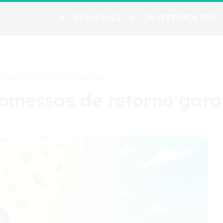
ECONOMIA
INVESTIMENTOS
ssas de retorno garantido
romessas de retorno gara