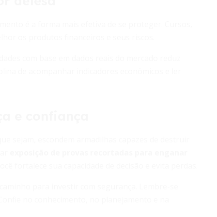
r defesa
cimento é a forma mais efetiva de se proteger. Cursos,
lhor os produtos financeiros e seus riscos.
idades com base em dados reais do mercado reduz
ciplina de acompanhar indicadores econômicos e ler
ça e confiança
que sejam, escondem armadilhas capazes de destruir
car
exposição de provas recortadas para enganar
cê fortalece sua capacidade de decisão e evita perdas.
 o caminho para investir com segurança. Lembre-se
. Confie no conhecimento, no planejamento e na