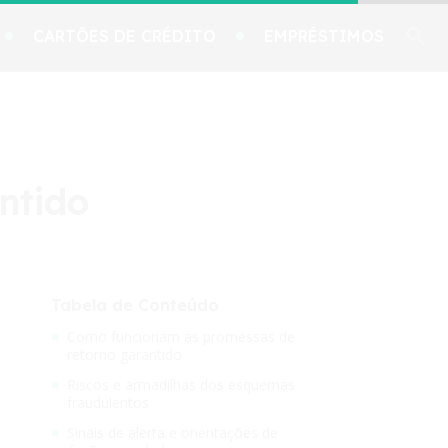
CARTÕES DE CRÉDITO
EMPRÉSTIMOS
ntido
Tabela de Conteúdo
Como funcionam as promessas de
retorno garantido
Riscos e armadilhas dos esquemas
fraudulentos
Sinais de alerta e orientações de