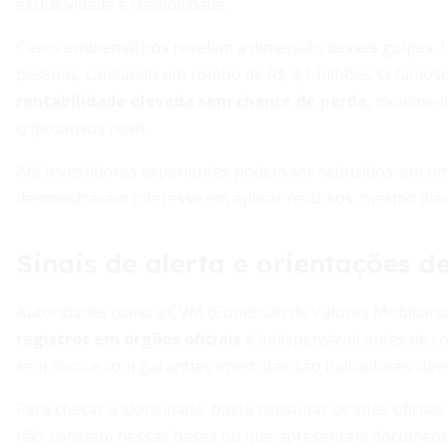
exclusividade e credibilidade.
Casos emblemáticos revelam a dimensão desses golpes. 
pessoas, causando um rombo de R$ 4,1 bilhões. O famoso
rentabilidade elevada sem chance de perda
, moviment
criptoativos reais.
Até investidores experientes podem ser seduzidos: em um
demonstraram interesse em aplicar recursos, mesmo diante
Sinais de alerta e orientações 
Autoridades como a CVM (Comissão de Valores Mobiliári
registros em órgãos oficiais
é indispensável antes de c
sem risco e com garantias irrestritas são indicadores clás
Para checar a idoneidade, basta consultar os sites oficia
não constam nessas bases ou que apresentam documentos 