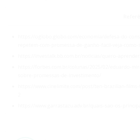
Referê
https://oglobo.globo.com/economia/defesa-do-consu
repetem-com-promessa-de-ganho-facil-veja-como-s
https://investalk.bb.com.br/noticias/quero-aprend
https://forbes.com.br/colunas/2025/02/eduardo-mir
sobre-promessas-de-investimento/
https://www.cinelimite.com/post/ten-brazilian-films
2
https://www.garrastazu.adv.br/quais-sao-os-princip