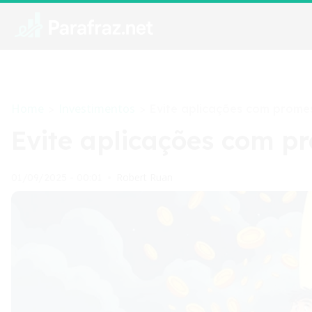
Home
Investimentos
>
>
Evite aplicações com prome
Evite aplicações com p
Robert Ruan
01/09/2025 - 00:01
•