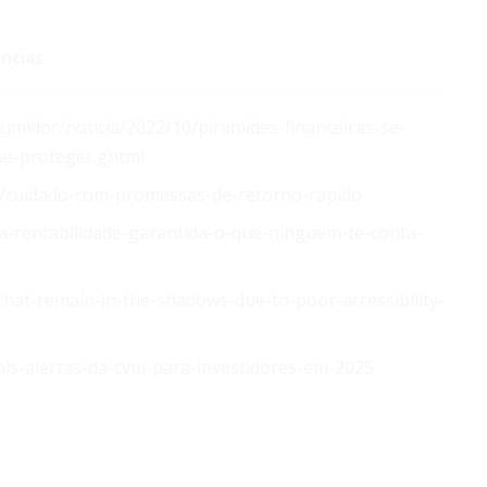
ncias
midor/noticia/2022/10/piramides-financeiras-se-
e-proteger.ghtml
er/cuidado-com-promessas-de-retorno-rapido
a-rentabilidade-garantida-o-que-ninguem-te-conta-
-that-remain-in-the-shadows-due-to-poor-accessibility-
ais-alertas-da-cvm-para-investidores-em-2025