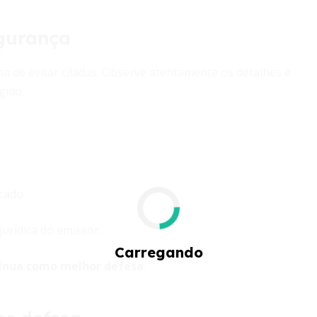
gurança
ma de evitar ciladas. Observe atentamente os detalhes e
gido.
cado.
urídica do emissor.
tínua como melhor defesa
.