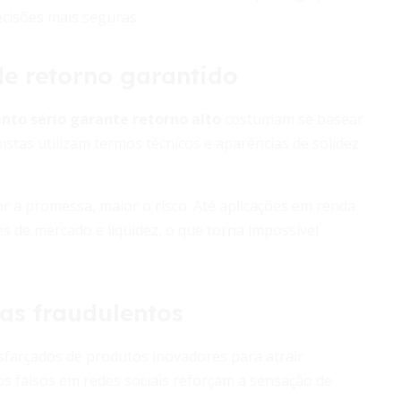
ecisões mais seguras.
e retorno garantido
to sério garante retorno alto
costumam se basear
istas utilizam termos técnicos e aparências de solidez
or a promessa, maior o risco. Até aplicações em renda
es de mercado e liquidez, o que torna impossível
as fraudulentos
sfarçados de produtos inovadores para atrair
os falsos em redes sociais reforçam a sensação de