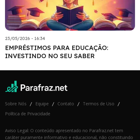
23/05/2026 - 16:34
EMPRÉSTIMOS PARA EDUCAÇÃO:
INVESTINDO NO SEU SABER
Sobre Nós
Equipe
Contato
Termos de Uso
/
/
/
/
Política de Privacidade
Aviso Legal: O conteúdo apresentado no Parafraz.net tem
caráter puramente informativo e educacional, não constituindo