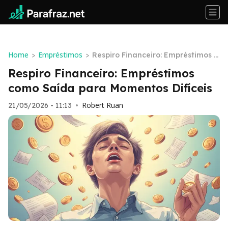
Home
Empréstimos
>
>
Respiro Financeiro: Empréstimos c
omo Saída para Momentos Difícei
Respiro Financeiro: Empréstimos
s
como Saída para Momentos Difíceis
Robert Ruan
21/05/2026 - 11:13
•