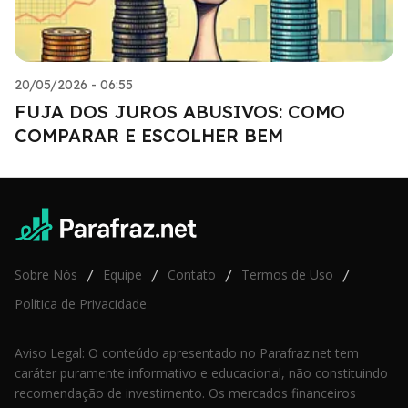
20/05/2026 - 06:55
FUJA DOS JUROS ABUSIVOS: COMO
COMPARAR E ESCOLHER BEM
Sobre Nós
Equipe
Contato
Termos de Uso
/
/
/
/
Política de Privacidade
Aviso Legal: O conteúdo apresentado no Parafraz.net tem
caráter puramente informativo e educacional, não constituindo
recomendação de investimento. Os mercados financeiros